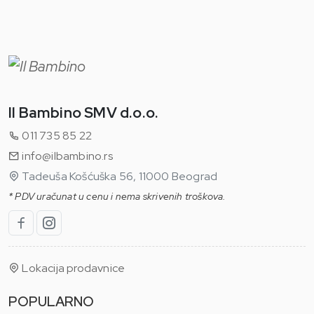
Il Bambino SMV d.o.o.
011 735 85 22
info@ilbambino.rs
Tadeuša Košćuška 56, 11000 Beograd
* PDV uračunat u cenu i nema skrivenih troškova.
Lokacija prodavnice
POPULARNO