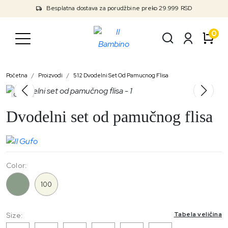
Besplatna dostava za porudžbine preko 29.999 RSD
0
Početna
Proizvodi
512 Dvodelni Set Od Pamucnog Flisa
Outlet
Dvodelni set od pamučnog flisa
Color:
512
100
Tabela veličina
Size: