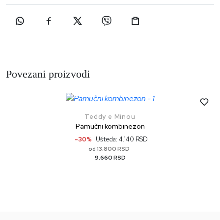
Povezani proizvodi
Teddy e Minou
Pamučni kombinezon
-30%
Ušteda: 4.140 RSD
13.800 RSD
od
9.660 RSD