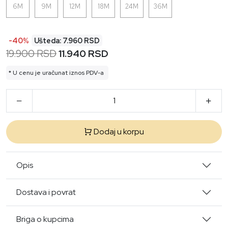
6M
9M
12M
18M
24M
36M
-40%
Ušteda: 7.960 RSD
19.900 RSD
11.940 RSD
* U cenu je uračunat iznos PDV-a
Dodaj u korpu
Opis
Dostava i povrat
Briga o kupcima