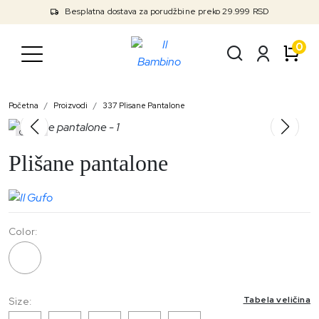
Besplatna dostava za porudžbine preko 29.999 RSD
0
Početna
Proizvodi
337 Plisane Pantalone
Outlet
Plišane pantalone
Color:
337
Tabela veličina
Size: