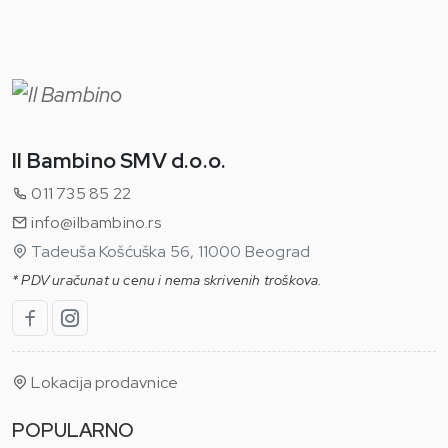
Il Bambino SMV d.o.o.
011 735 85 22
info@ilbambino.rs
Tadeuša Košćuška 56, 11000 Beograd
* PDV uračunat u cenu i nema skrivenih troškova.
Lokacija prodavnice
POPULARNO