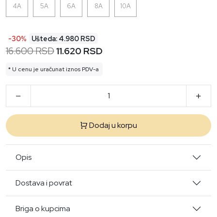
4A
5A
6A
8A
10A
-30%
Ušteda: 4.980 RSD
16.600 RSD
11.620 RSD
* U cenu je uračunat iznos PDV-a
Dodaj u korpu
Opis
Dostava i povrat
Briga o kupcima