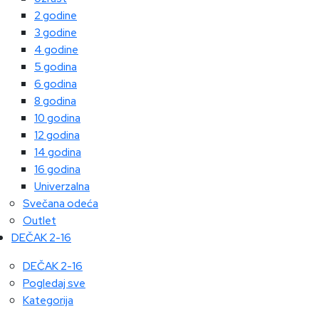
2 godine
3 godine
4 godine
5 godina
6 godina
8 godina
10 godina
12 godina
14 godina
16 godina
Univerzalna
Svečana odeća
Outlet
DEČAK 2-16
DEČAK 2-16
Pogledaj sve
Kategorija