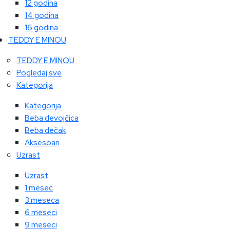
12 godina
14 godina
16 godina
TEDDY E MINOU
TEDDY E MINOU
Pogledaj sve
Kategorija
Kategorija
Beba devojčica
Beba dečak
Aksesoari
Uzrast
Uzrast
1 mesec
3 meseca
6 meseci
9 meseci