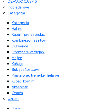
DEVOJČICA 2-16
Pogledaj sve
Kategorija
Kategorija
Haljine
Kaputi, jakne i prsluci
Kombinezoni i setovi
Dukserice
Džemperi i kardigani
Majice
Košulje
Suknje i šortsevi
Pantalone, trenerke i helanke
Kupaći kostimi
Aksesoari
Obuća
Uzrast
Uzrast