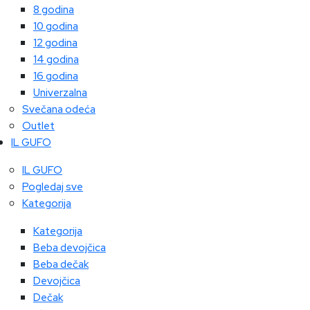
8 godina
10 godina
12 godina
14 godina
16 godina
Univerzalna
Svečana odeća
Outlet
IL GUFO
IL GUFO
Pogledaj sve
Kategorija
Kategorija
Beba devojčica
Beba dečak
Devojčica
Dečak