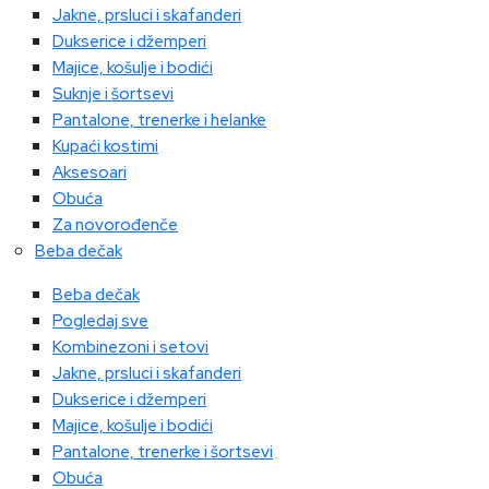
Jakne, prsluci i skafanderi
Dukserice i džemperi
Majice, košulje i bodići
Suknje i šortsevi
Pantalone, trenerke i helanke
Kupaći kostimi
Aksesoari
Obuća
Za novorođenče
Beba dečak
Beba dečak
Pogledaj sve
Kombinezoni i setovi
Jakne, prsluci i skafanderi
Dukserice i džemperi
Majice, košulje i bodići
Pantalone, trenerke i šortsevi
Obuća