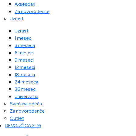
Aksesoari
Za novorođenče
Uzrast
Uzrast
1 mesec
3 meseca
6 meseci
9 meseci
12 meseci
18 meseci
24 meseca
36 meseci
Univerzalna
Svečana odeća
Za novorođenče
Outlet
DEVOJČICA 2-16