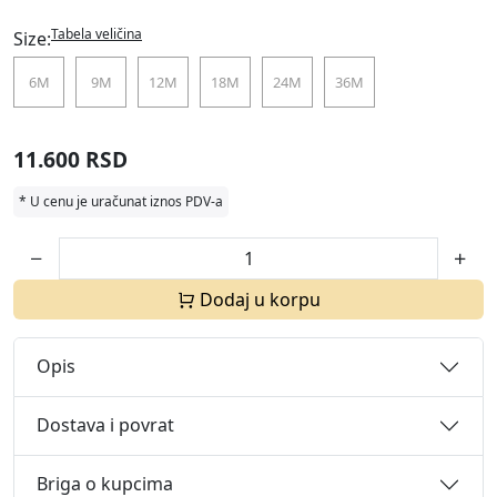
Tabela veličina
Size:
6M
9M
12M
18M
24M
36M
11.600 RSD
* U cenu je uračunat iznos PDV-a
Dodaj u korpu
Opis
Dostava i povrat
Briga o kupcima