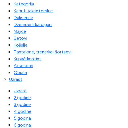
Kategorija
Kaputi, jakne i prsluci
Dukserice
Džemperi i kardigani
Majice
Setovi
Košulje
Pantalone, trenerke i šortsevi
Kupaći kostimi
Aksesoari
Obuća
Uzrast
Uzrast
2 godine
3 godine
4 godine
5 godina
6 godina