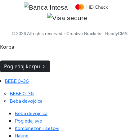
© 2026 All rights reserved ·
Creative Brackets
·
ReadyCMS
Korpa
Pogledaj korpu
BEBE 0-36
BEBE 0-36
Beba devojčica
Beba devojčica
Pogledaj sve
Kombinezoni i setovi
Haljine