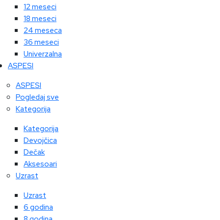
12 meseci
18 meseci
24 meseca
36 meseci
Univerzalna
ASPESI
ASPESI
Pogledaj sve
Kategorija
Kategorija
Devojčica
Dečak
Aksesoari
Uzrast
Uzrast
6 godina
8 godina