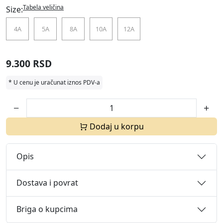
Tabela veličina
Size:
4A
5A
8A
10A
12A
9.300 RSD
* U cenu je uračunat iznos PDV-a
Dodaj u korpu
Opis
Dostava i povrat
Briga o kupcima