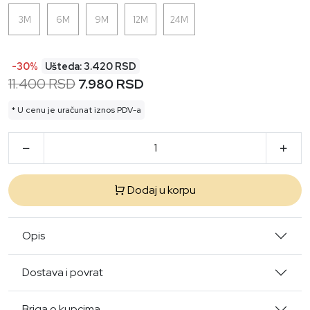
3M
6M
9M
12M
24M
-30%
Ušteda: 3.420 RSD
11.400 RSD
7.980 RSD
* U cenu je uračunat iznos PDV-a
Dodaj u korpu
Opis
Dostava i povrat
Briga o kupcima