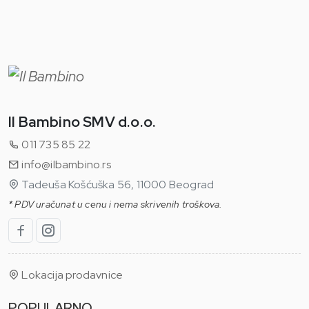
Il Bambino SMV d.o.o.
011 735 85 22
info@ilbambino.rs
Tadeuša Košćuška 56, 11000 Beograd
* PDV uračunat u cenu i nema skrivenih troškova.
Lokacija prodavnice
POPULARNO