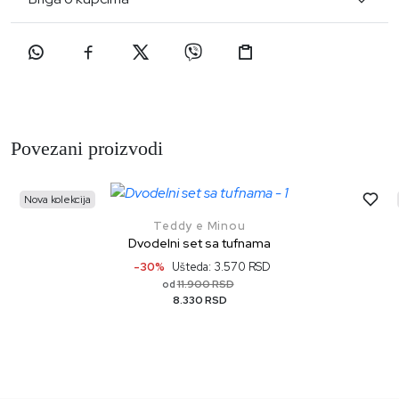
Povezani proizvodi
Nova kolekcija
Teddy e Minou
Dvodelni set sa tufnama
-30%
Ušteda: 3.570 RSD
11.900 RSD
od
8.330 RSD