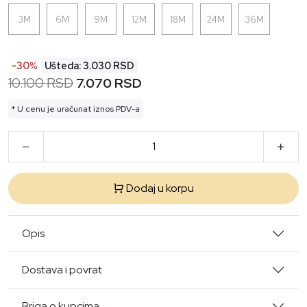
3M
6M
9M
12M
18M
24M
36M
-30%
Ušteda: 3.030 RSD
10.100 RSD
7.070 RSD
* U cenu je uračunat iznos PDV-a
Dodaj u korpu
Opis
Dostava i povrat
Briga o kupcima