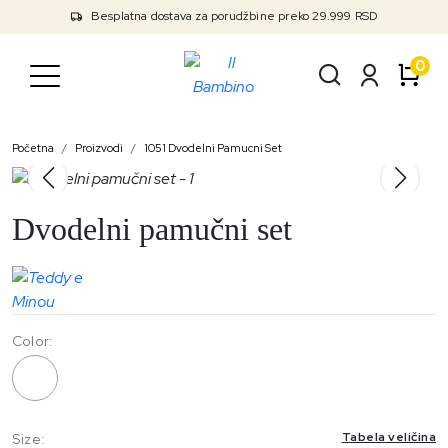
Besplatna dostava za porudžbine preko 29.999 RSD
0
Početna
Proizvodi
1051 Dvodelni Pamucni Set
Dvodelni pamučni set
Color:
1051
Tabela veličina
Size: