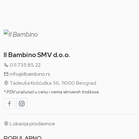
Il Bambino SMV d.o.o.
011 735 85 22
info@ilbambino.rs
Tadeuša Košćuška 56, 11000 Beograd
* PDV uračunat u cenu i nema skrivenih troškova.
Lokacija prodavnice
POPULARNO