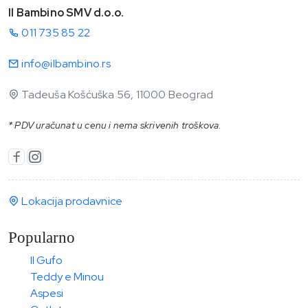
Il Bambino SMV d.o.o.
011 735 85 22
info@ilbambino.rs
Tadeuša Košćuška 56, 11000 Beograd
* PDV uračunat u cenu i nema skrivenih troškova.
Lokacija prodavnice
Popularno
Il Gufo
Teddy e Minou
Aspesi