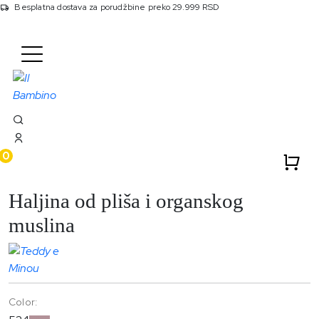
Besplatna dostava za porudžbine preko 29.999 RSD
Početna
Proizvodi
534 Haljina Od Plisa I Organskog Muslina
0
Outlet
Haljina od pliša i organskog
muslina
Color: