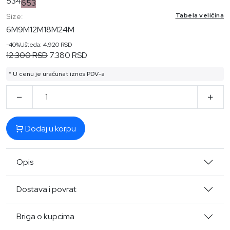
534
653
Tabela veličina
Size:
6M
9M
12M
18M
24M
-40%
Ušteda: 4.920 RSD
12.300 RSD
7.380 RSD
* U cenu je uračunat iznos PDV-a
Dodaj u korpu
Opis
Dostava i povrat
Briga o kupcima