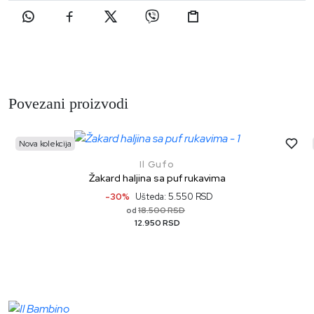
Povezani proizvodi
Nova kolekcija
Il Gufo
Žakard haljina sa puf rukavima
-30%
Ušteda: 5.550 RSD
18.500 RSD
od
12.950 RSD