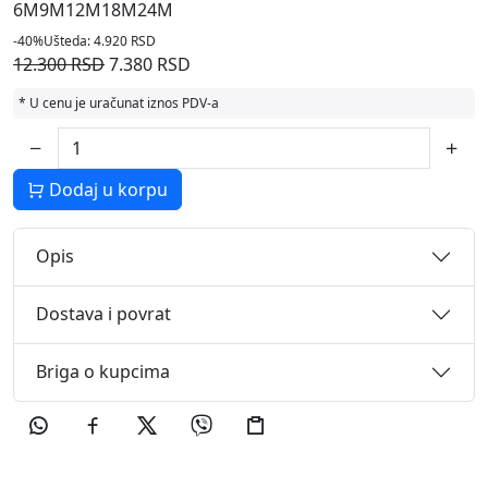
6M
9M
12M
18M
24M
-40%
Ušteda: 4.920 RSD
12.300 RSD
7.380 RSD
* U cenu je uračunat iznos PDV-a
Dodaj u korpu
Opis
Dostava i povrat
Briga o kupcima