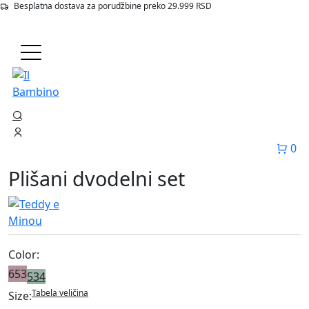
Besplatna dostava za porudžbine preko 29.999 RSD
Početna
Proizvodi
653 Plisani Dvodelni Set
Outlet
0
Plišani dvodelni set
Color:
653
534
Tabela veličina
Size: