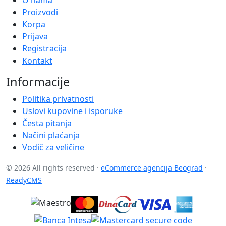
Proizvodi
Korpa
Prijava
Registracija
Kontakt
Informacije
Politika privatnosti
Uslovi kupovine i isporuke
Česta pitanja
Načini plaćanja
Vodič za veličine
© 2026 All rights reserved ·
eCommerce agencija Beograd
·
ReadyCMS