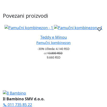
Povezani proizvodi
Teddy e Minou
Pamučni kombinezon
-30%
Ušteda: 4.140 RSD
13.800 RSD
od
9.660 RSD
Il Bambino SMV d.o.o.
011 735 85 22