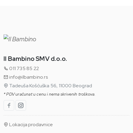
Il Bambino SMV d.o.o.
011 735 85 22
info@ilbambino.rs
Tadeuša Košćuška 56, 11000 Beograd
* PDV uračunat u cenu i nema skrivenih troškova.
Lokacija prodavnice