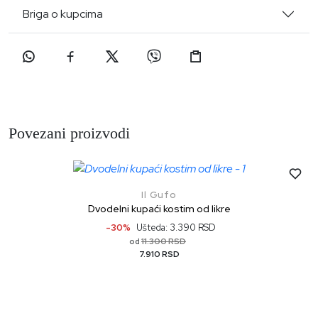
Briga o kupcima
Povezani proizvodi
Il Gufo
Dvodelni kupaći kostim od likre
-30%
Ušteda: 3.390 RSD
11.300 RSD
od
7.910 RSD