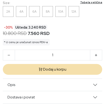
Tabela veličina
Size:
2A
4A
6A
8A
10A
12A
-30%
Ušteda: 3.240 RSD
10.800 RSD
7.560 RSD
* U cenu je uračunat iznos PDV-a
Dodaj u korpu
Opis
Dostava i povrat