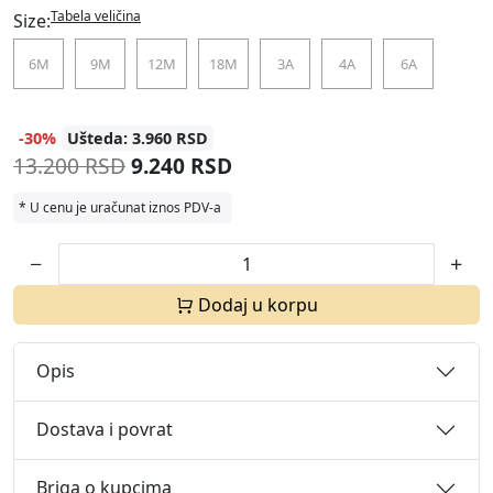
Tabela veličina
Size:
6M
9M
12M
18M
3A
4A
6A
-30%
Ušteda: 3.960 RSD
13.200 RSD
9.240 RSD
* U cenu je uračunat iznos PDV-a
Dodaj u korpu
Opis
Dostava i povrat
Briga o kupcima