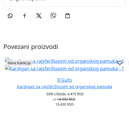
Povezani proizvodi
Nova kolekcija
Il Gufo
Kardigan sa rajsferšlusom od organskog pamuka
-30%
Ušteda: 4.470 RSD
14.900 RSD
od
10.430 RSD