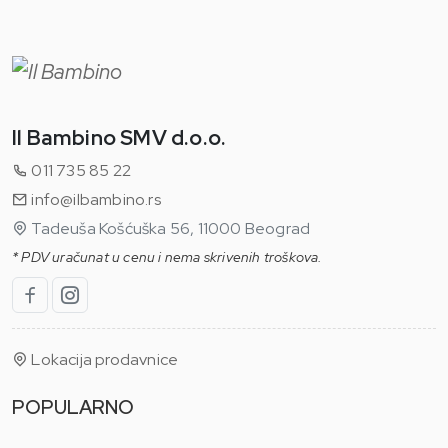
Il Bambino SMV d.o.o.
011 735 85 22
info@ilbambino.rs
Tadeuša Košćuška 56, 11000 Beograd
* PDV uračunat u cenu i nema skrivenih troškova.
Lokacija prodavnice
POPULARNO