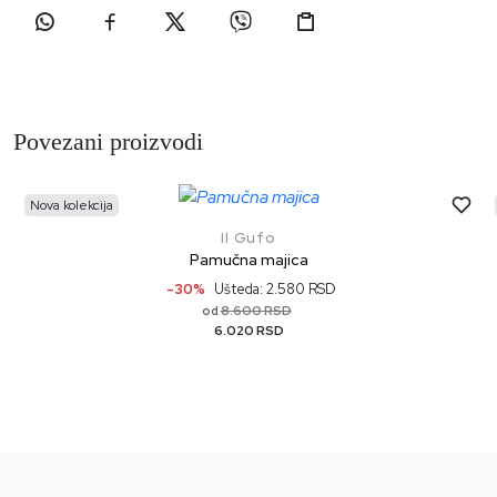
Povezani proizvodi
Nova kolekcija
Il Gufo
Pamučna majica
-30%
Ušteda: 2.580 RSD
8.600 RSD
od
6.020 RSD