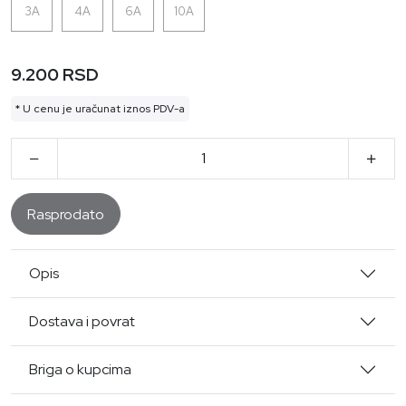
3A
4A
6A
10A
9.200 RSD
* U cenu je uračunat iznos PDV-a
Rasprodato
Opis
Dostava i povrat
Briga o kupcima