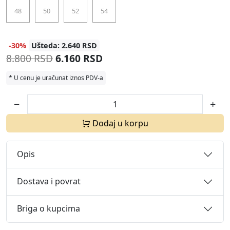
48
50
52
54
-30%
Ušteda: 2.640 RSD
8.800 RSD
6.160 RSD
* U cenu je uračunat iznos PDV-a
Dodaj u korpu
Opis
Dostava i povrat
Briga o kupcima