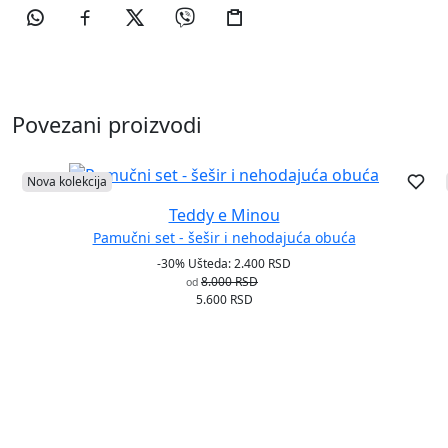
Povezani proizvodi
Nova kolekcija
Teddy e Minou
Pamučni set - šešir i nehodajuća obuća
-30%
Ušteda: 2.400 RSD
8.000 RSD
od
5.600 RSD