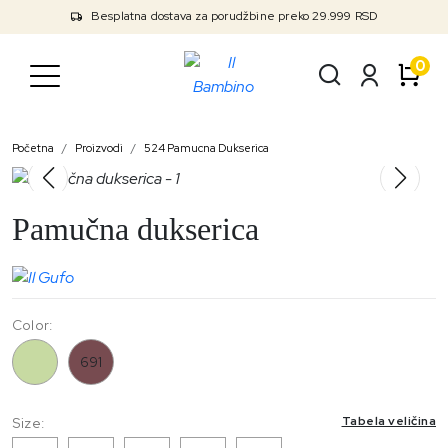
Besplatna dostava za porudžbine preko 29.999 RSD
0
Početna
Proizvodi
524 Pamucna Dukserica
Pamučna dukserica
Color:
524
691
Tabela veličina
Size: