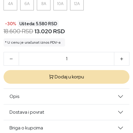
4A
6A
8A
10A
12A
-30%
Ušteda: 5.580 RSD
18.600 RSD
13.020 RSD
* U cenu je uračunat iznos PDV-a
Dodaj u korpu
Opis
Dostava i povrat
Briga o kupcima