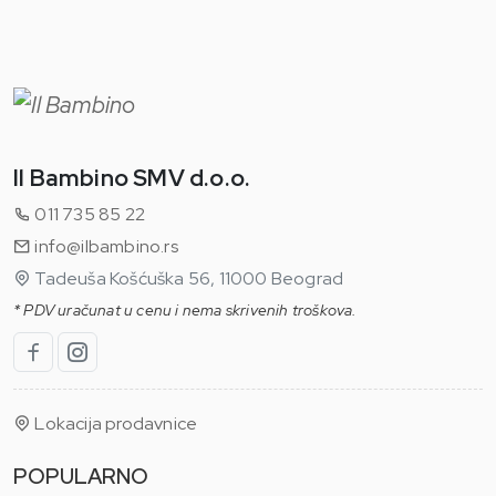
Il Bambino SMV d.o.o.
011 735 85 22
info@ilbambino.rs
Tadeuša Košćuška 56, 11000 Beograd
* PDV uračunat u cenu i nema skrivenih troškova.
Lokacija prodavnice
POPULARNO