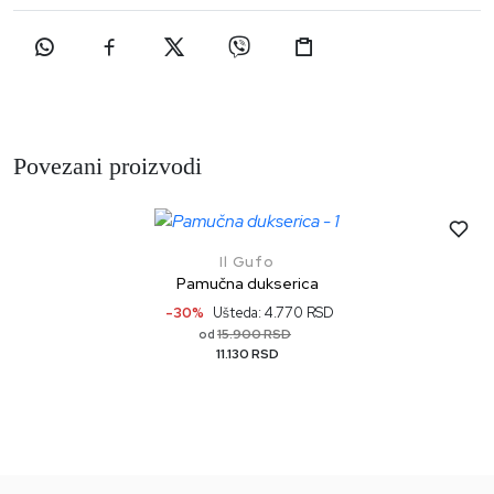
Povezani proizvodi
Il Gufo
Pamučna dukserica
-30%
Ušteda: 4.770 RSD
15.900 RSD
od
11.130 RSD