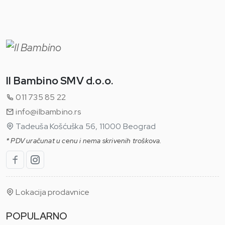
Il Bambino SMV d.o.o.
011 735 85 22
info@ilbambino.rs
Tadeuša Košćuška 56, 11000 Beograd
* PDV uračunat u cenu i nema skrivenih troškova.
Lokacija prodavnice
POPULARNO