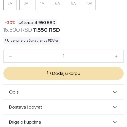
2A
3A
4A
6A
8A
10A
-30%
Ušteda: 4.950 RSD
16.500 RSD
11.550 RSD
* U cenu je uračunat iznos PDV-a
Dodaj u korpu
Opis
Dostava i povrat
Briga o kupcima