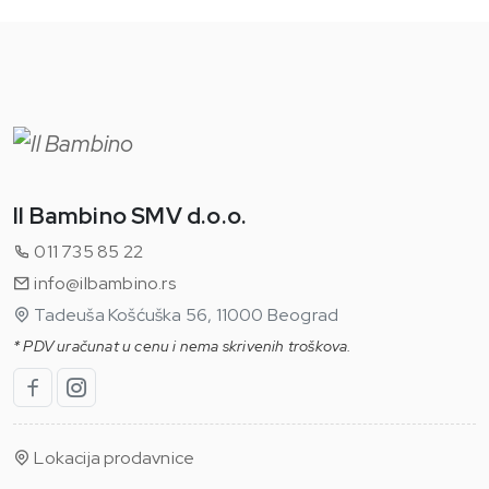
Il Bambino SMV d.o.o.
011 735 85 22
info@ilbambino.rs
Tadeuša Košćuška 56, 11000 Beograd
* PDV uračunat u cenu i nema skrivenih troškova.
Lokacija prodavnice