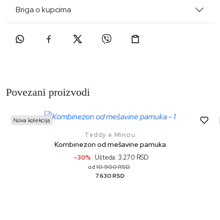
Briga o kupcima
Povezani proizvodi
Nova kolekcija
Teddy e Minou
Kombinezon od mešavine pamuka
-30%
Ušteda: 3.270 RSD
10.900 RSD
od
7.630 RSD