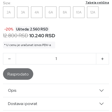
Tabela veličina
Size:
2A
3A
4A
6A
8A
10A
12A
-20%
Ušteda: 2.560 RSD
12.800 RSD
10.240 RSD
* U cenu je uračunat iznos PDV-a
Rasprodato
Opis
Dostava i povrat