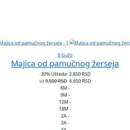
Il Gufo
Majica od pamučnog žerseja
-30%
Ušteda: 2.850 RSD
9.500 RSD
6.650 RSD
od
6M
-
9M
-
12M
-
18M
-
2A
-
3A
-
4A
-