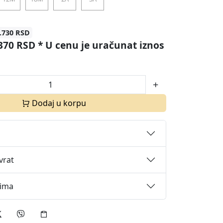
.730 RSD
370 RSD
* U cenu je uračunat iznos
Dodaj u korpu
vrat
cima