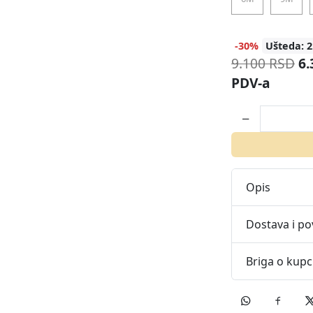
-30%
Ušteda: 2
9.100 RSD
6.
PDV-a
Opis
Dostava i po
Briga o kup