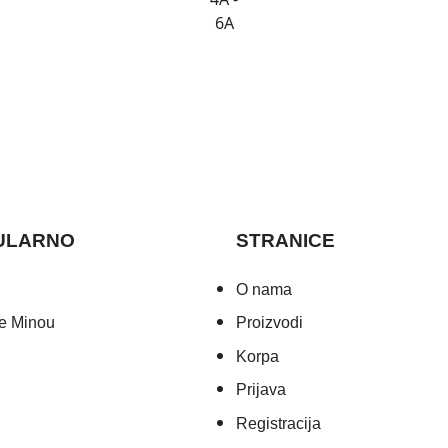
6A
ULARNO
STRANICE
O nama
e Minou
Proizvodi
Korpa
Prijava
Registracija