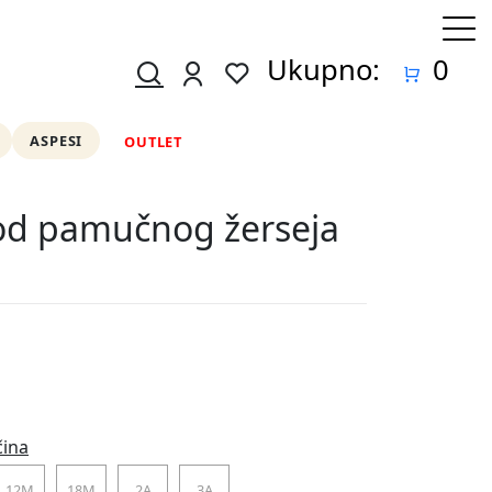
Ukupno:
0
ASPESI
OUTLET
od pamučnog žerseja
čina
12M
18M
2A
3A