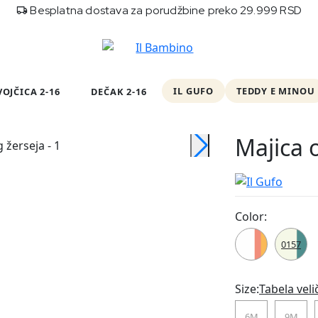
Besplatna dostava za porudžbine preko 29.999 RSD
IL GUFO
TEDDY E MINOU
VOJČICA 2-16
DEČAK 2-16
Majica 
Color:
0124
0157
Size:
Tabela veli
6M
9M