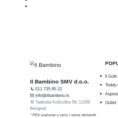
POP
Il Gufo
Il Bambino SMV d.o.o.
Teddy 
011 735 85 22
Aspesi
info@ilbambino.rs
Tadeuša Košćuška 56, 11000
Outlet
Beograd
* PDV uračunat u cenu i nema skrivenih