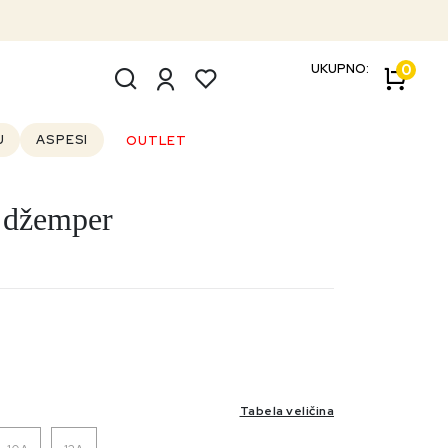
UKUPNO:
0
U
ASPESI
OUTLET
 džemper
Tabela veličina