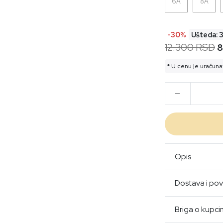
6A
8A
-30%
Ušteda: 
12.300 RSD
8
* U cenu je uračuna
Opis
Dostava i pov
Briga o kupc