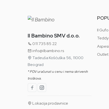
POP
Il Gufo
Il Bambino SMV d.o.o.
Teddy
011 735 85 22
Aspesi
info@ilbambino.rs
Outlet
Tadeuša Košćuška 56, 11000
Beograd
* PDV uračunat u cenu i nema skrivenih
troškova.
Lokacija prodavnice