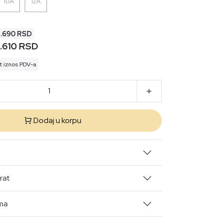
10A
12A
3.690 RSD
.610 RSD
t iznos PDV-a
Dodaj u korpu
rat
ima