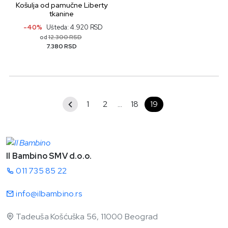
Košulja od pamučne Liberty
tkanine
-40%
Ušteda: 4.920 RSD
12.300 RSD
od
7.380 RSD
1
2
...
18
19
Il Bambino SMV d.o.o.
011 735 85 22
info@ilbambino.rs
Tadeuša Košćuška 56, 11000 Beograd