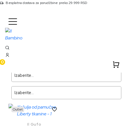
Besplatna dostava za porudžbine preko 29.999 RSD
Početna
Proizvodi
Strana
19
Bebe 0-36 (217)
0
Filter
Outlet
Il Gufo