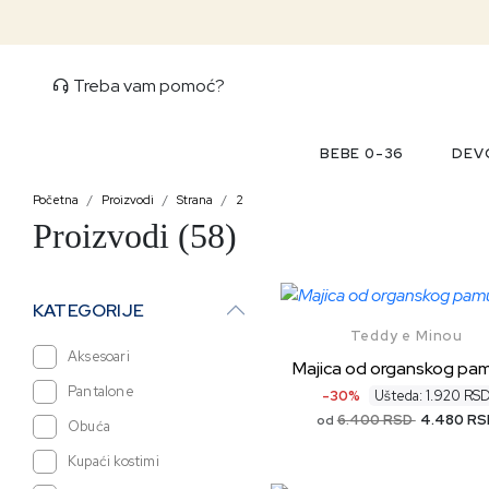
Treba vam pomoć?
BEBE 0-36
DEVO
Početna
Proizvodi
Strana
2
Proizvodi (58)
KATEGORIJE
Teddy e Minou
Aksesoari
Majica od organskog pa
Pantalone
-30%
Ušteda: 1.920 RS
6.400 RSD
4.480 RS
od
Obuća
Kupaći kostimi