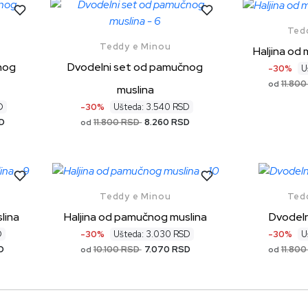
Ted
Teddy e Minou
Haljina od
nog
Dvodelni set od pamučnog
-30%
U
11.80
od
muslina
D
-30%
Ušteda: 3.540 RSD
D
11.800 RSD
8.260 RSD
od
Teddy e Minou
Ted
lina
Haljina od pamučnog muslina
Dvodeln
D
-30%
Ušteda: 3.030 RSD
-30%
U
D
10.100 RSD
7.070 RSD
11.80
od
od