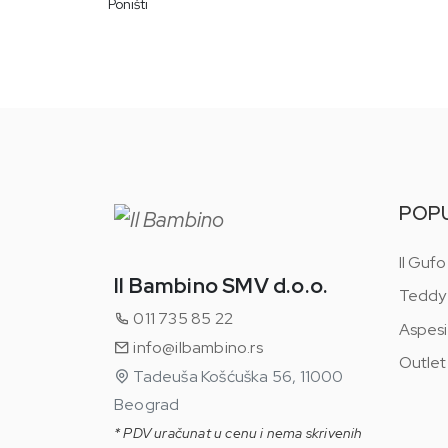
Poništi
Helanke
Suknje
Bermude i šortsevi
Rajfovi, šnalice i gumice
Toaletne vode
Torbice
Šeširi i kapice
POP
Zimske kape i šalovi
Il Gufo
Rukavice
Il Bambino SMV d.o.o.
Teddy
Hulahopke i čarape
011 735 85 22
Peškiri
Aspesi
info@ilbambino.rs
Posteljine i prekrivači
Outlet
Tadeuša Košćuška 56, 11000
Tešilice
Beograd
Portikle
* PDV uračunat u cenu i nema skrivenih