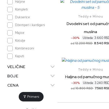
Haljine
Kompleti
Teddy e Minou
Dukserice
Dvodelni set od pamuč
Džemperi i kardigani
muslina
Majice
-30%
Ušteda: 3.660 RS
Košulje
12.200 RSD
8.540 RS
od
Kombinezoni
Kaputi
Jakne
VELIČINE
Teddy e Minou
Prsluci
BOJE
Haljina od pamučnog mus
Skafanderi
-30%
Ušteda: 3.240 RS
CENA
Sakoi
10.800 RSD
7.560 RS
od
Bodići
Primeni
Donji deo trenerke