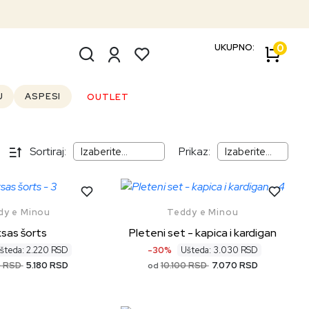
UKUPNO:
0
U
ASPESI
OUTLET
Sortiraj:
Prikaz:
dy e Minou
Teddy e Minou
sas šorts
Pleteni set - kapica i kardigan
šteda: 2.220 RSD
-30%
Ušteda: 3.030 RSD
0 RSD
5.180 RSD
10.100 RSD
7.070 RSD
od