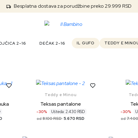
Besplatna dostava za porudžbine preko 29.999 RSD
IL GUFO
TEDDY E MINO
JČICA 2-16
DEČAK 2-16
Teddy e Minou
Ted
muka
Teksas pantalone
Tek
D
-30%
Ušteda: 2.430 RSD
-30%
U
D
8.100 RSD
5.670 RSD
7.40
od
od