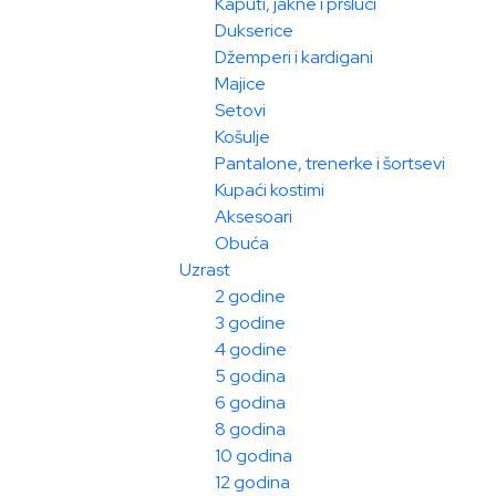
Kaputi, jakne i prsluci
Dukserice
Džemperi i kardigani
Majice
Setovi
Košulje
Pantalone, trenerke i šortsevi
Kupaći kostimi
Aksesoari
Obuća
Uzrast
2 godine
3 godine
4 godine
5 godina
6 godina
8 godina
10 godina
12 godina