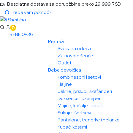
Besplatna dostava za porudžbine preko 29.999 RSD
Treba vam pomoć?
0
BEBE 0-36
Pretraži
Svečana odeća
Za novorođenče
Outlet
Beba devojčica
Kombinezoni i setovi
Haljine
Jakne, prsluci i skafanderi
Dukserice i džemperi
Majice, košulje i bodići
Suknje i šortsevi
Pantalone, trenerke i helanke
Kupaći kostimi