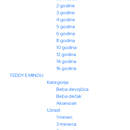
2 godine
3 godine
4 godine
5 godina
6 godina
8 godina
10 godina
12 godina
14 godina
16 godina
TEDDY E MINOU
Kategorija
Beba devojčica
Beba dečak
Aksesoari
Uzrast
1 mesec
3 meseca