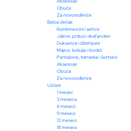
Aksesoari
Obuća
Za novorođenče
Beba dečak
Kombinezoni i setovi
Jakne, prsluci i skafanderi
Dukserice i džemperi
Majice, košulje i bodići
Pantalone, trenerke i šortsevi
Aksesoari
Obuća
Za novorođenče
Uzrast
1 mesec
3 meseca
6 meseci
9 meseci
12 meseci
18 meseci