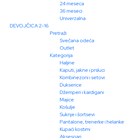
24 meseca
36 meseci
Univerzalna
DEVOJČICA 2-16
Pretraži
Svečana odeća
Outlet
Kategorija
Haljine
Kaputi, jakne i prsluci
Kombinezoni i setovi
Dukserice
Džemperi i kardigani
Majice
Košulje
Suknje i šortsevi
Pantalone, trenerke i helanke
Kupaći kostimi
Aksesoari