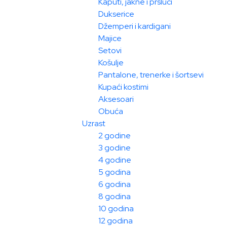
Kaputi, jakne i prsluci
Dukserice
Džemperi i kardigani
Majice
Setovi
Košulje
Pantalone, trenerke i šortsevi
Kupaći kostimi
Aksesoari
Obuća
Uzrast
2 godine
3 godine
4 godine
5 godina
6 godina
8 godina
10 godina
12 godina