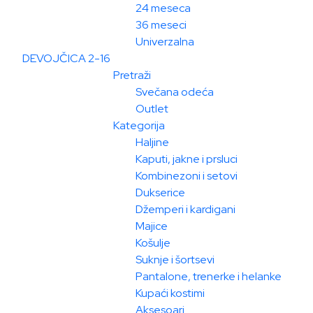
24 meseca
36 meseci
Univerzalna
DEVOJČICA 2-16
Pretraži
Svečana odeća
Outlet
Kategorija
Haljine
Kaputi, jakne i prsluci
Kombinezoni i setovi
Dukserice
Džemperi i kardigani
Majice
Košulje
Suknje i šortsevi
Pantalone, trenerke i helanke
Kupaći kostimi
Aksesoari