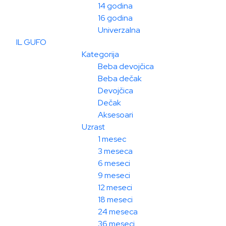
14 godina
16 godina
Univerzalna
IL GUFO
Kategorija
Beba devojčica
Beba dečak
Devojčica
Dečak
Aksesoari
Uzrast
1 mesec
3 meseca
6 meseci
9 meseci
12 meseci
18 meseci
24 meseca
36 meseci