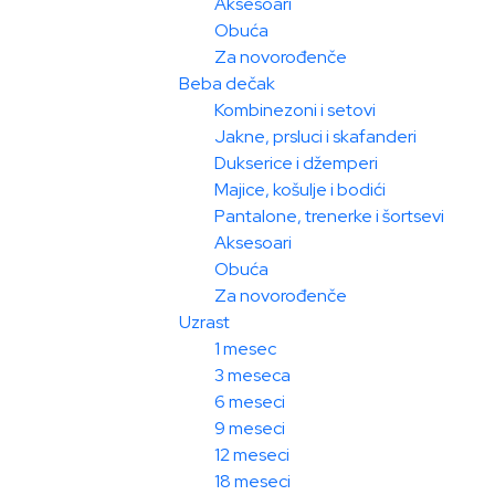
Aksesoari
Obuća
Za novorođenče
Beba dečak
Kombinezoni i setovi
Jakne, prsluci i skafanderi
Dukserice i džemperi
Majice, košulje i bodići
Pantalone, trenerke i šortsevi
Aksesoari
Obuća
Za novorođenče
Uzrast
1 mesec
3 meseca
6 meseci
9 meseci
12 meseci
18 meseci