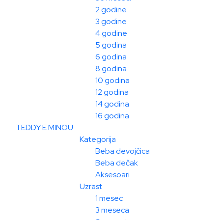
2 godine
3 godine
4 godine
5 godina
6 godina
8 godina
10 godina
12 godina
14 godina
16 godina
TEDDY E MINOU
Kategorija
Beba devojčica
Beba dečak
Aksesoari
Uzrast
1 mesec
3 meseca