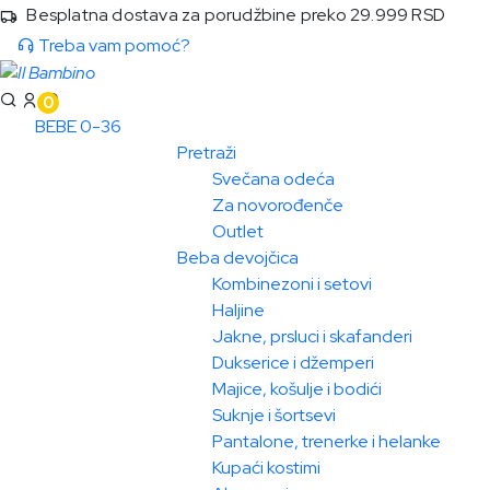
Besplatna dostava za porudžbine preko 29.999 RSD
Treba vam pomoć?
0
BEBE 0-36
Pretraži
Svečana odeća
Za novorođenče
Outlet
Beba devojčica
Kombinezoni i setovi
Haljine
Jakne, prsluci i skafanderi
Dukserice i džemperi
Majice, košulje i bodići
Suknje i šortsevi
Pantalone, trenerke i helanke
Kupaći kostimi