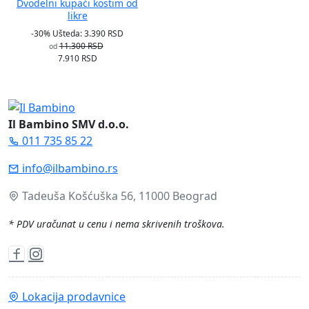
Dvodelni kupaći kostim od
likre
-30%
Ušteda: 3.390 RSD
11.300 RSD
od
7.910 RSD
Il Bambino SMV d.o.o.
011 735 85 22
info@ilbambino.rs
Tadeuša Košćuška 56, 11000 Beograd
* PDV uračunat u cenu i nema skrivenih troškova.
Lokacija prodavnice