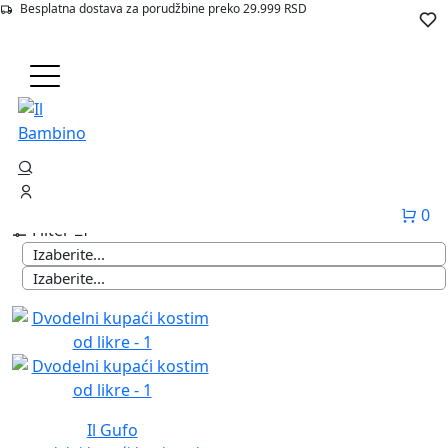
Besplatna dostava za porudžbine preko 29.999 RSD
Početna
Proizvodi
Devojčica 2-16 (1)
0
Filter
Il Gufo