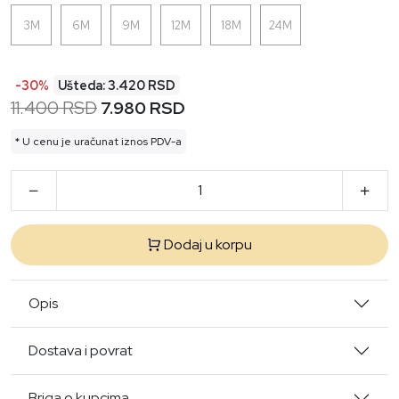
3M
6M
9M
12M
18M
24M
-30%
Ušteda: 3.420 RSD
11.400 RSD
7.980 RSD
* U cenu je uračunat iznos PDV-a
Dodaj u korpu
Opis
Dostava i povrat
Briga o kupcima