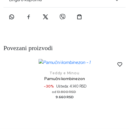
Povezani proizvodi
Teddy e Minou
Pamučni kombinezon
-30%
Ušteda: 4.140 RSD
13.800 RSD
od
9.660 RSD