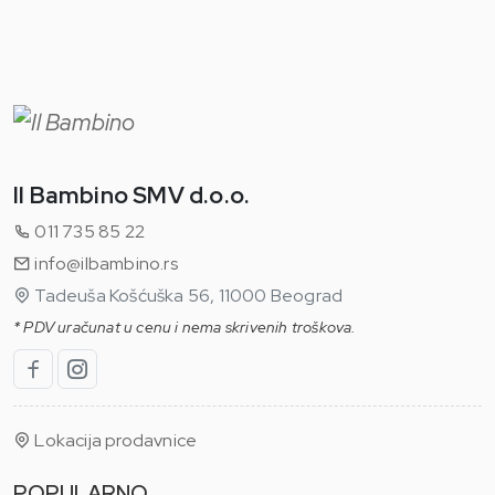
Il Bambino SMV d.o.o.
011 735 85 22
info@ilbambino.rs
Tadeuša Košćuška 56, 11000 Beograd
* PDV uračunat u cenu i nema skrivenih troškova.
Lokacija prodavnice
POPULARNO