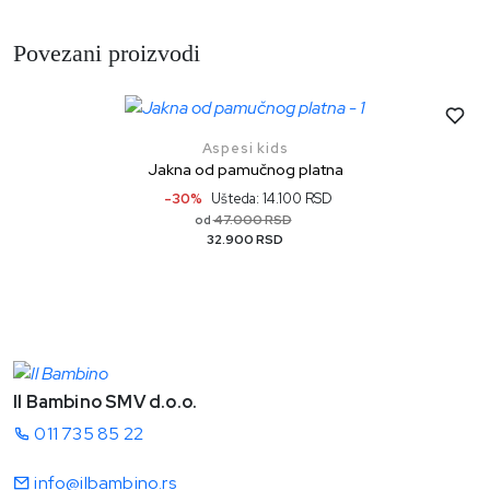
Povezani proizvodi
Aspesi kids
Jakna od pamučnog platna
-30%
Ušteda: 14.100 RSD
47.000 RSD
od
32.900 RSD
Il Bambino SMV d.o.o.
011 735 85 22
info@ilbambino.rs