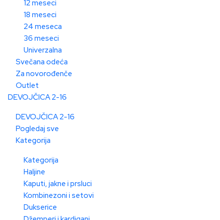
12 meseci
18 meseci
24 meseca
36 meseci
Univerzalna
Svečana odeća
Za novorođenče
Outlet
DEVOJČICA 2-16
DEVOJČICA 2-16
Pogledaj sve
Kategorija
Kategorija
Haljine
Kaputi, jakne i prsluci
Kombinezoni i setovi
Dukserice
Džemperi i kardigani