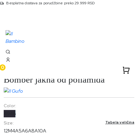
Besplatna dostava za porudžbine preko 29.999 RSD
Početna
Proizvodi
4946 Bomber Jakna Od Poliamida
0
Bomber jakna od poliamida
Color:
4946
Tabela veličina
Size:
12M
4A
5A
6A
8A
10A