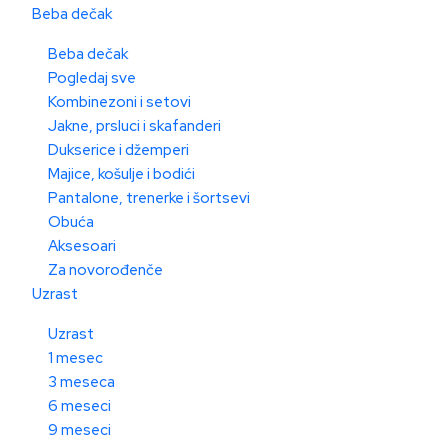
Beba dečak
Beba dečak
Pogledaj sve
Kombinezoni i setovi
Jakne, prsluci i skafanderi
Dukserice i džemperi
Majice, košulje i bodići
Pantalone, trenerke i šortsevi
Obuća
Aksesoari
Za novorođenče
Uzrast
Uzrast
1 mesec
3 meseca
6 meseci
9 meseci