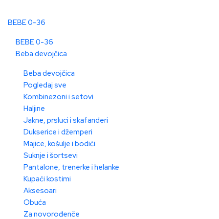
BEBE 0-36
BEBE 0-36
Beba devojčica
Beba devojčica
Pogledaj sve
Kombinezoni i setovi
Haljine
Jakne, prsluci i skafanderi
Dukserice i džemperi
Majice, košulje i bodići
Suknje i šortsevi
Pantalone, trenerke i helanke
Kupaći kostimi
Aksesoari
Obuća
Za novorođenče