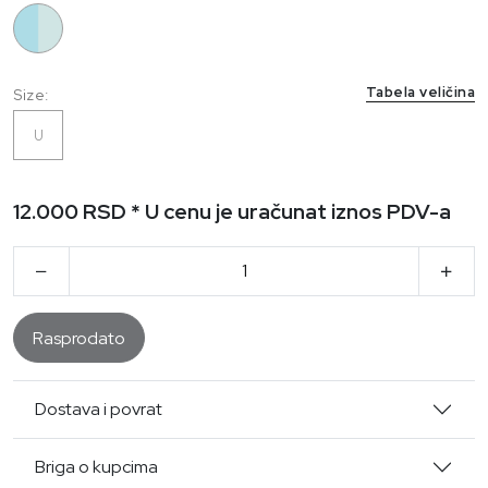
4445
Tabela veličina
Size:
U
12.000 RSD
* U cenu je uračunat iznos PDV-a
Rasprodato
Dostava i povrat
Briga o kupcima