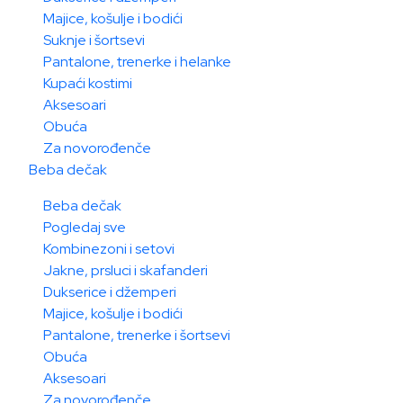
Majice, košulje i bodići
Suknje i šortsevi
Pantalone, trenerke i helanke
Kupaći kostimi
Aksesoari
Obuća
Za novorođenče
Beba dečak
Beba dečak
Pogledaj sve
Kombinezoni i setovi
Jakne, prsluci i skafanderi
Dukserice i džemperi
Majice, košulje i bodići
Pantalone, trenerke i šortsevi
Obuća
Aksesoari
Za novorođenče