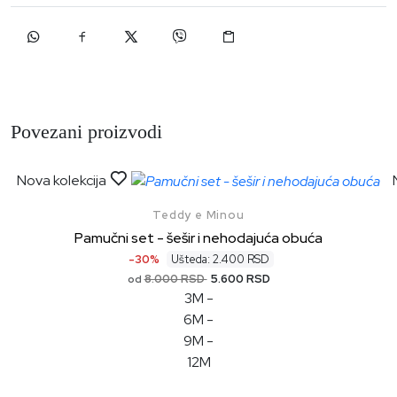
Povezani proizvodi
Nova kolekcija
Teddy e Minou
Pamučni set - šešir i nehodajuća obuća
-30%
Ušteda: 2.400 RSD
8.000 RSD
5.600 RSD
od
3M
-
6M
-
9M
-
12M