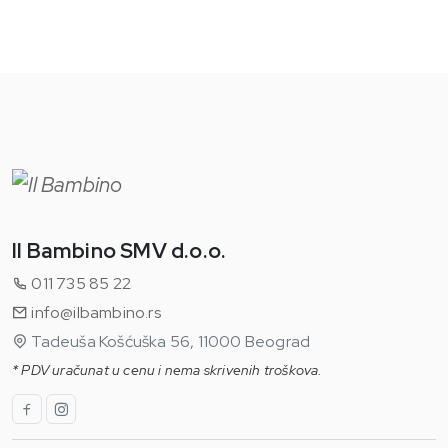
Il Bambino SMV d.o.o.
011 735 85 22
info@ilbambino.rs
Tadeuša Košćuška 56, 11000 Beograd
* PDV uračunat u cenu i nema skrivenih troškova.