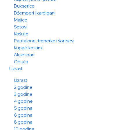
Dukserice
Džemperi i kardigani
Majice
Setovi
Košulje
Pantalone, trenerke i šortsevi
Kupaći kostimi
Aksesoari
Obuća
Uzrast
Uzrast
2 godine
3 godine
4 godine
5 godina
6 godina
8 godina
10 godina