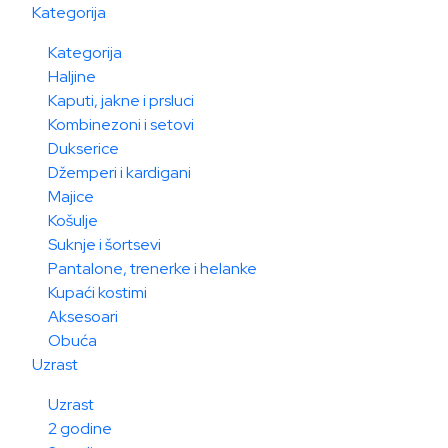
Kategorija
Kategorija
Haljine
Kaputi, jakne i prsluci
Kombinezoni i setovi
Dukserice
Džemperi i kardigani
Majice
Košulje
Suknje i šortsevi
Pantalone, trenerke i helanke
Kupaći kostimi
Aksesoari
Obuća
Uzrast
Uzrast
2 godine