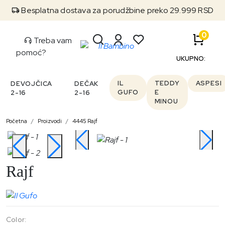
Besplatna dostava za porudžbine preko 29.999 RSD
0
Treba vam
pomoć?
UKUPNO:
IL
TEDDY
ASPESI
DEVOJČICA
DEČAK
GUFO
E
2-16
2-16
MINOU
Početna
Proizvodi
4445 Rajf
Rajf
Color: