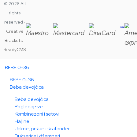
© 2026 All
rights
reserved ·
Creative
Brackets
·
ReadyCMS
BEBE 0-36
BEBE 0-36
Beba devojčica
Beba devojčica
Pogledaj sve
Kombinezoni i setovi
Haljine
Jakne, prsluci i skafanderi
Dukserice i džemperi