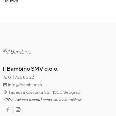
Muzika
Il Bambino SMV d.o.o.
011 735 85 22
info@ilbambino.rs
Tadeuša Košćuška 56, 11000 Beograd
* PDV uračunat u cenu i nema skrivenih troškova.