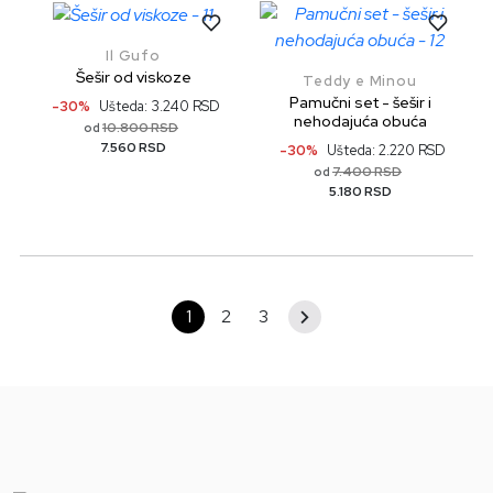
Il Gufo
Šešir od viskoze
Teddy e Minou
Pamučni set - šešir i
-30%
Ušteda: 3.240 RSD
nehodajuća obuća
10.800 RSD
od
7.560 RSD
-30%
Ušteda: 2.220 RSD
7.400 RSD
od
5.180 RSD
1
2
3