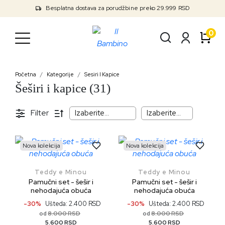
Besplatna dostava za porudžbine preko 29.999 RSD
0
Početna
Kategorije
Sesiri I Kapice
Šeširi i kapice (31)
Filter
Nova kolekcija
Nova kolekcija
Teddy e Minou
Teddy e Minou
Pamučni set - šešir i
Pamučni set - šešir i
nehodajuća obuća
nehodajuća obuća
-30%
Ušteda: 2.400 RSD
-30%
Ušteda: 2.400 RSD
8.000 RSD
8.000 RSD
od
od
5.600 RSD
5.600 RSD