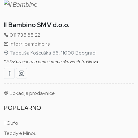
Il Bambino SMV d.o.o.
011 735 85 22
info@ilbambino.rs
Tadeuša Košćuška 56, 11000 Beograd
* PDV uračunat u cenu i nema skrivenih troškova.
Lokacija prodavnice
POPULARNO
Il Gufo
Teddy e Minou