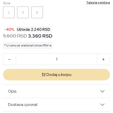
Tabela veličina
Size:
2
3
4
-40%
Ušteda: 2.240 RSD
5.600 RSD
3.360 RSD
* U cenu je uračunat iznos PDV-a
Dodaj u korpu
Opis
Dostava i povrat