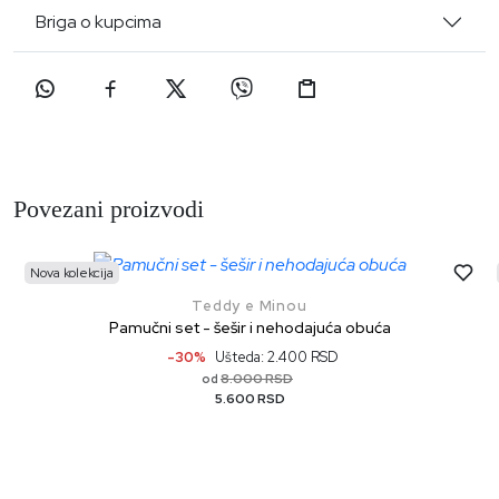
Briga o kupcima
Povezani proizvodi
Nova kolekcija
Teddy e Minou
Pamučni set - šešir i nehodajuća obuća
-30%
Ušteda: 2.400 RSD
8.000 RSD
od
5.600 RSD