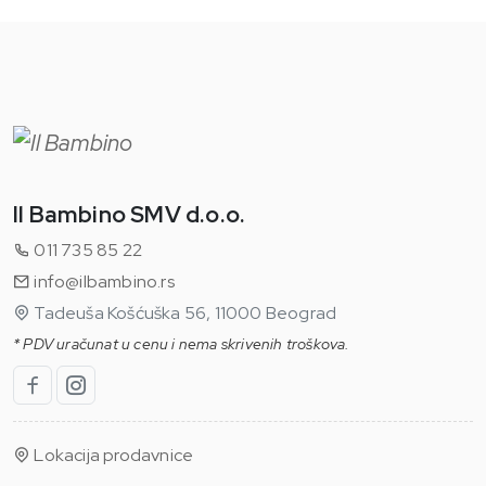
Il Bambino SMV d.o.o.
011 735 85 22
info@ilbambino.rs
Tadeuša Košćuška 56, 11000 Beograd
* PDV uračunat u cenu i nema skrivenih troškova.
Lokacija prodavnice