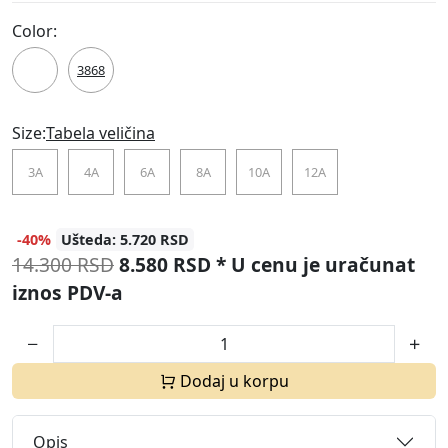
Color:
0752
3868
Size:
Tabela veličina
3A
4A
6A
8A
10A
12A
-40%
Ušteda: 5.720 RSD
14.300 RSD
8.580 RSD
* U cenu je uračunat
iznos PDV-a
Dodaj u korpu
Opis