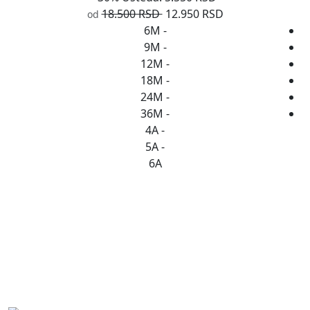
18.500 RSD
12.950 RSD
od
6M
-
9M
-
12M
-
18M
-
24M
-
36M
-
4A
-
5A
-
6A