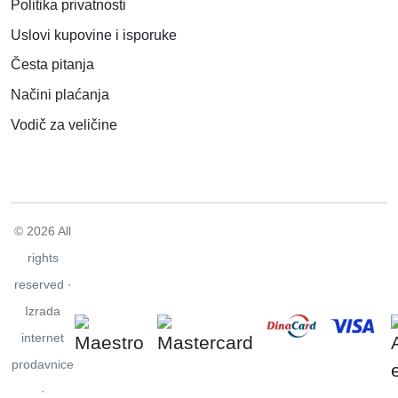
Politika privatnosti
Uslovi kupovine i isporuke
Česta pitanja
Načini plaćanja
Vodič za veličine
© 2026 All
rights
reserved ·
Izrada
internet
prodavnice
·