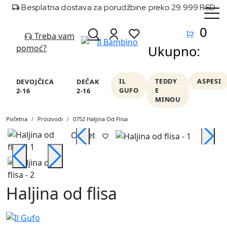
Besplatna dostava za porudžbine preko 29.999 RSD
0
Treba vam
pomoć?
Ukupno:
IL
TEDDY
ASPESI
DEVOJČICA
DEČAK
GUFO
E
2-16
2-16
MINOU
Početna
Proizvodi
0752 Haljina Od Flisa
Outlet
O
Haljina od flisa