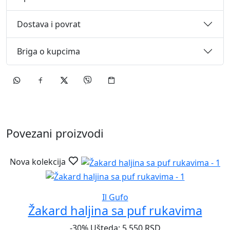
Dostava i povrat
Briga o kupcima
Povezani proizvodi
Nova kolekcija
Il Gufo
Žakard haljina sa puf rukavima
-30%
Ušteda: 5.550 RSD