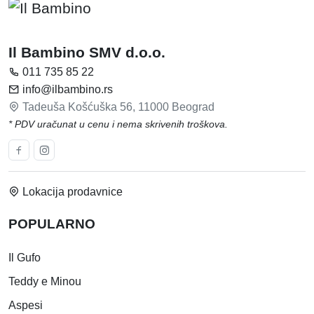
Il Bambino SMV d.o.o.
011 735 85 22
info@ilbambino.rs
Tadeuša Košćuška 56, 11000 Beograd
* PDV uračunat u cenu i nema skrivenih troškova.
Lokacija prodavnice
POPULARNO
Il Gufo
Teddy e Minou
Aspesi