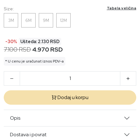
Tabela veličina
Size:
3M
6M
9M
12M
-30%
Ušteda: 2.130 RSD
7.100 RSD
4.970 RSD
* U cenu je uračunat iznos PDV-a
Dodaj u korpu
Opis
Dostava i povrat