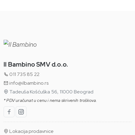
Il Bambino SMV d.o.o.
011 735 85 22
info@ilbambino.rs
Tadeuša Košćuška 56, 11000 Beograd
* PDV uračunat u cenu i nema skrivenih troškova.
Lokacija prodavnice