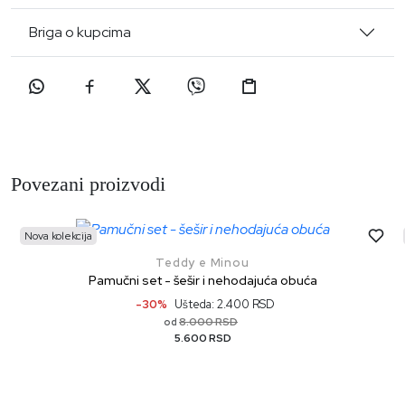
Briga o kupcima
Povezani proizvodi
Nova kolekcija
Teddy e Minou
Pamučni set - šešir i nehodajuća obuća
-30%
Ušteda: 2.400 RSD
8.000 RSD
od
5.600 RSD