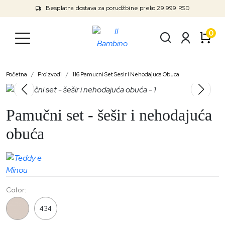
Besplatna dostava za porudžbine preko 29.999 RSD
0
Početna
Proizvodi
116 Pamucni Set Sesir I Nehodajuca Obuca
Pamučni set - šešir i nehodajuća
obuća
Color:
116
434