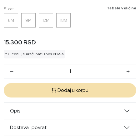
Tabela veličina
Size:
6M
9M
12M
18M
15.300 RSD
* U cenu je uračunat iznos PDV-a
Dodaj u korpu
Opis
Dostava i povrat