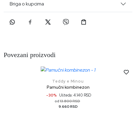
Briga o kupcima
Povezani proizvodi
Teddy e Minou
Pamučni kombinezon
-30%
Ušteda: 4.140 RSD
13.800 RSD
od
9.660 RSD