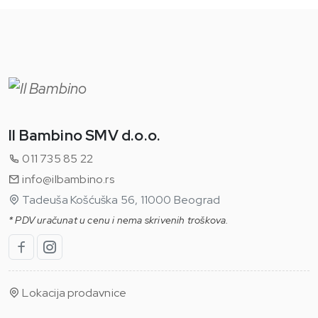
Il Bambino SMV d.o.o.
011 735 85 22
info@ilbambino.rs
Tadeuša Košćuška 56, 11000 Beograd
* PDV uračunat u cenu i nema skrivenih troškova.
Lokacija prodavnice