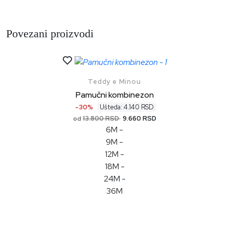
Povezani proizvodi
Teddy e Minou
Pamučni kombinezon
-30%
Ušteda: 4.140 RSD
13.800 RSD
9.660 RSD
od
6M
-
9M
-
12M
-
18M
-
24M
-
36M