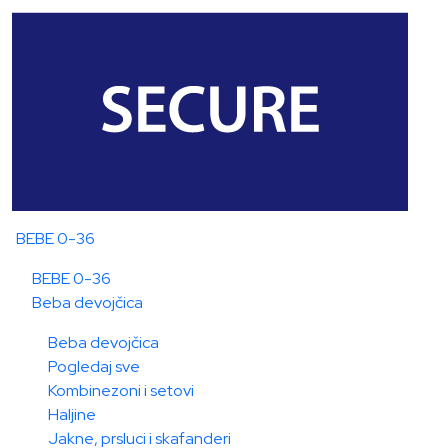
BEBE 0-36
BEBE 0-36
Beba devojčica
Beba devojčica
Pogledaj sve
Kombinezoni i setovi
Haljine
Jakne, prsluci i skafanderi