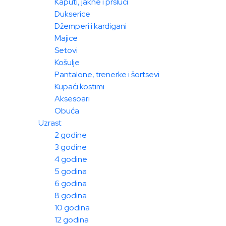
Kaputi, jakne i prsluci
Dukserice
Džemperi i kardigani
Majice
Setovi
Košulje
Pantalone, trenerke i šortsevi
Kupaći kostimi
Aksesoari
Obuća
Uzrast
2 godine
3 godine
4 godine
5 godina
6 godina
8 godina
10 godina
12 godina