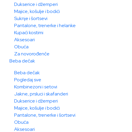
Dukserice i džemperi
Majice, košulje i bodići
Suknje i šortsevi
Pantalone, trenerke i helanke
Kupaći kostimi
Aksesoari
Obuća
Za novorođenče
Beba dečak
Beba dečak
Pogledaj sve
Kombinezoni i setovi
Jakne, prsluci i skafanderi
Dukserice i džemperi
Majice, košulje i bodići
Pantalone, trenerke i šortsevi
Obuća
Aksesoari