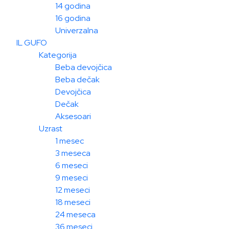
14 godina
16 godina
Univerzalna
IL GUFO
Kategorija
Beba devojčica
Beba dečak
Devojčica
Dečak
Aksesoari
Uzrast
1 mesec
3 meseca
6 meseci
9 meseci
12 meseci
18 meseci
24 meseca
36 meseci