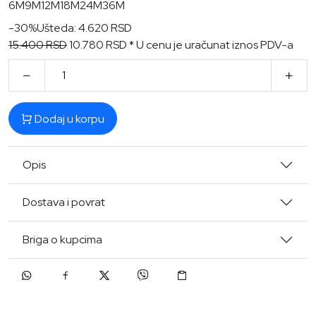
6M
9M
12M
18M
24M
36M
-30%
Ušteda: 4.620 RSD
15.400 RSD
10.780 RSD
* U cenu je uračunat iznos PDV-a
Dodaj u korpu
Opis
Dostava i povrat
Briga o kupcima