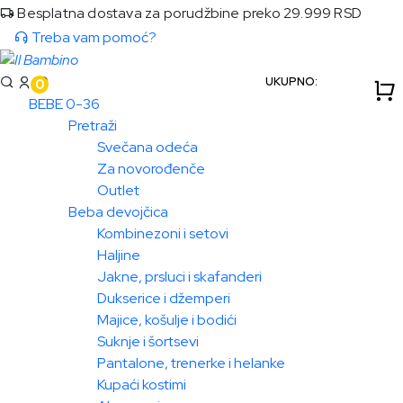
Besplatna dostava za porudžbine preko 29.999 RSD
Treba vam pomoć?
UKUPNO:
0
BEBE 0-36
Pretraži
Svečana odeća
Za novorođenče
Outlet
Beba devojčica
Kombinezoni i setovi
Haljine
Jakne, prsluci i skafanderi
Dukserice i džemperi
Majice, košulje i bodići
Suknje i šortsevi
Pantalone, trenerke i helanke
Kupaći kostimi