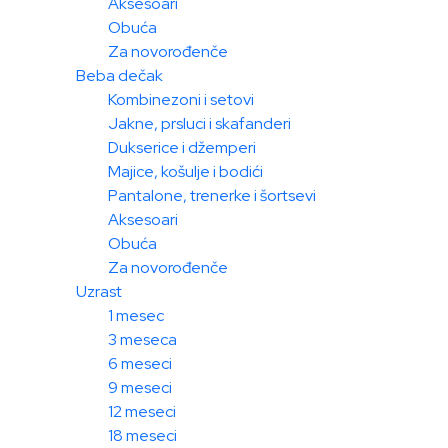
Aksesoari
Obuća
Za novorođenče
Beba dečak
Kombinezoni i setovi
Jakne, prsluci i skafanderi
Dukserice i džemperi
Majice, košulje i bodići
Pantalone, trenerke i šortsevi
Aksesoari
Obuća
Za novorođenče
Uzrast
1 mesec
3 meseca
6 meseci
9 meseci
12 meseci
18 meseci