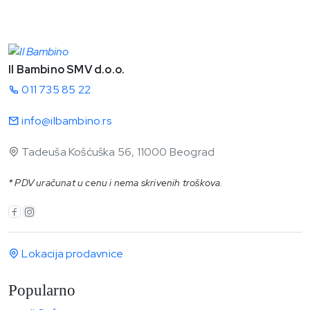
Il Bambino SMV d.o.o.
011 735 85 22
info@ilbambino.rs
Tadeuša Košćuška 56, 11000 Beograd
* PDV uračunat u cenu i nema skrivenih troškova.
Lokacija prodavnice
Popularno