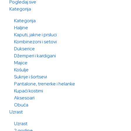
Pogledaj sve
Kategorija
Kategorija
Haljine
Kaputi, jakne i prsluci
Kombinezoni i setovi
Dukserice
Džemperi i kardigani
Majice
Košulje
Suknje i šortsevi
Pantalone, trenerke i helanke
Kupaći kostimi
Aksesoari
Obuća
Uzrast
Uzrast
2 godine