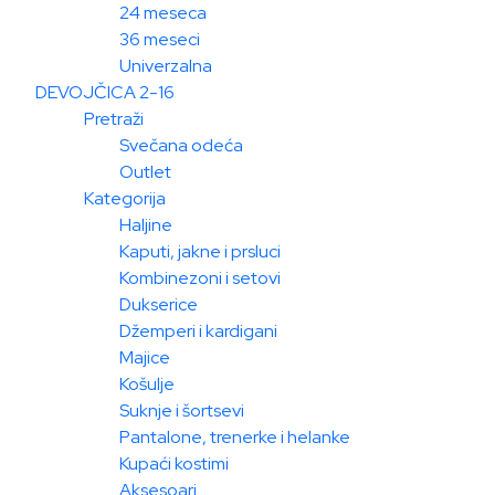
24 meseca
36 meseci
Univerzalna
DEVOJČICA 2-16
Pretraži
Svečana odeća
Outlet
Kategorija
Haljine
Kaputi, jakne i prsluci
Kombinezoni i setovi
Dukserice
Džemperi i kardigani
Majice
Košulje
Suknje i šortsevi
Pantalone, trenerke i helanke
Kupaći kostimi
Aksesoari