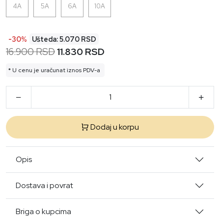
4A
5A
6A
10A
-30%
Ušteda: 5.070 RSD
16.900 RSD
11.830 RSD
* U cenu je uračunat iznos PDV-a
Dodaj u korpu
Opis
Dostava i povrat
Briga o kupcima