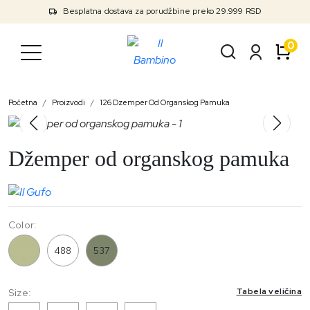
Besplatna dostava za porudžbine preko 29.999 RSD
0
Početna
Proizvodi
126 Dzemper Od Organskog Pamuka
Džemper od organskog pamuka
Color:
126
488
537
Tabela veličina
Size: