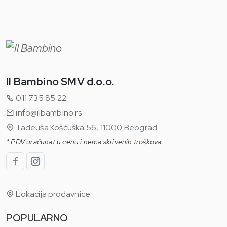
Il Bambino SMV d.o.o.
011 735 85 22
info@ilbambino.rs
Tadeuša Košćuška 56, 11000 Beograd
* PDV uračunat u cenu i nema skrivenih troškova.
Lokacija prodavnice
POPULARNO