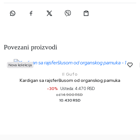
Povezani proizvodi
Nova kolekcija
Il Gufo
Kardigan sa rajsferšlusom od organskog pamuka
-30%
Ušteda: 4.470 RSD
14.900 RSD
od
10.430 RSD