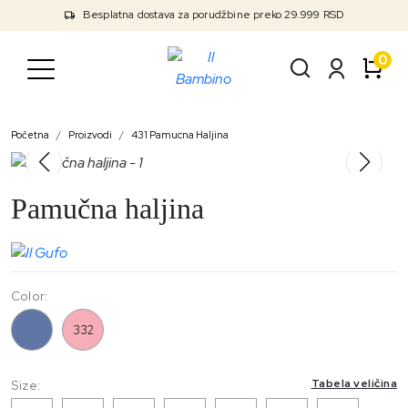
Besplatna dostava za porudžbine preko 29.999 RSD
0
Početna
Proizvodi
431 Pamucna Haljina
Pamučna haljina
Color:
431
332
Tabela veličina
Size: