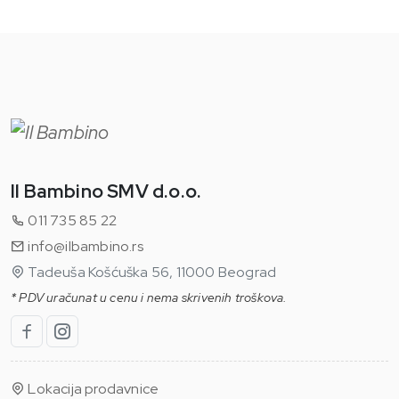
Il Bambino SMV d.o.o.
011 735 85 22
info@ilbambino.rs
Tadeuša Košćuška 56, 11000 Beograd
* PDV uračunat u cenu i nema skrivenih troškova.
Lokacija prodavnice