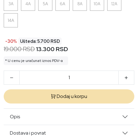
3A
4A
5A
6A
8A
10A
12A
14A
-30%
Ušteda: 5.700 RSD
19.000 RSD
13.300 RSD
* U cenu je uračunat iznos PDV-a
Dodaj u korpu
Opis
Dostava i povrat