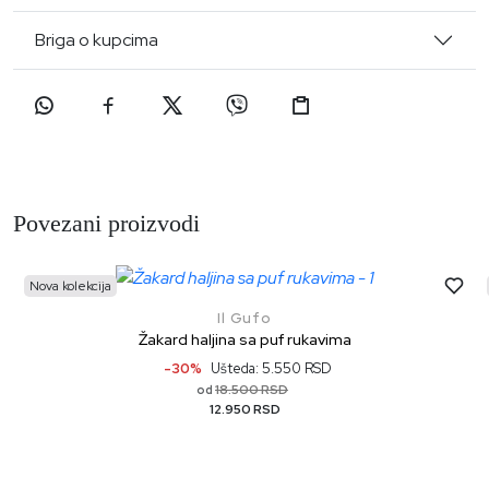
Briga o kupcima
Povezani proizvodi
Nova kolekcija
Il Gufo
Žakard haljina sa puf rukavima
-30%
Ušteda: 5.550 RSD
18.500 RSD
od
12.950 RSD