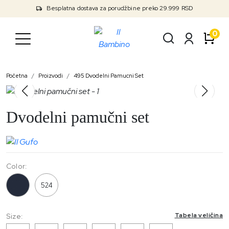
Besplatna dostava za porudžbine preko 29.999 RSD
0
Početna
Proizvodi
495 Dvodelni Pamucni Set
Dvodelni pamučni set
Color:
495
524
Tabela veličina
Size: