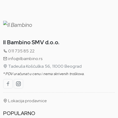
Il Bambino SMV d.o.o.
011 735 85 22
info@ilbambino.rs
Tadeuša Košćuška 56, 11000 Beograd
* PDV uračunat u cenu i nema skrivenih troškova.
Lokacija prodavnice
POPULARNO