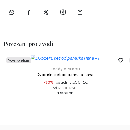
Povezani proizvodi
Nova kolekcija
Teddy e Minou
Dvodelni set od pamuka i lana
-30%
Ušteda: 3.690 RSD
12.300 RSD
od
8.610 RSD