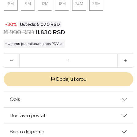
6M
9M
12M
18M
24M
36M
-30%
Ušteda: 5.070 RSD
16.900 RSD
11.830 RSD
* U cenu je uračunat iznos PDV-a
Dodaj u korpu
Opis
Dostava i povrat
Briga o kupcima