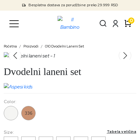
Besplatna dostava za porudžbine preko 29.999 RSD
0
Početna
Proizvodi
010 Dvodelni Laneni Set
Dvodelni laneni set
Color:
010
336
Tabela veličina
Size: