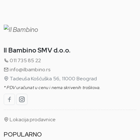
Il Bambino SMV d.o.o.
011 735 85 22
info@ilbambino.rs
Tadeuša Košćuška 56, 11000 Beograd
* PDV uračunat u cenu i nema skrivenih troškova.
Lokacija prodavnice
POPULARNO