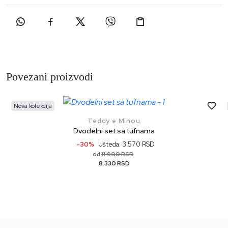
Povezani proizvodi
Nova kolekcija
Teddy e Minou
Dvodelni set sa tufnama
-30%
Ušteda: 3.570 RSD
11.900 RSD
od
8.330 RSD