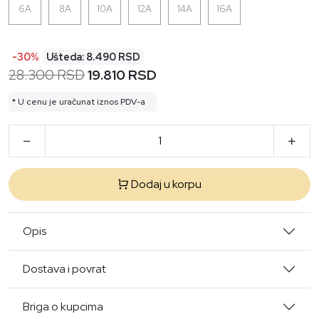
6A
8A
10A
12A
14A
16A
-30%
Ušteda: 8.490 RSD
28.300 RSD
19.810 RSD
* U cenu je uračunat iznos PDV-a
Dodaj u korpu
Opis
Dostava i povrat
Briga o kupcima