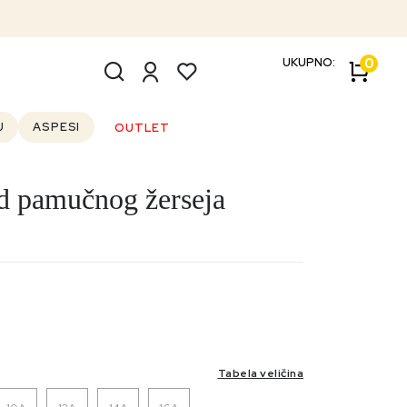
UKUPNO:
0
U
ASPESI
OUTLET
d pamučnog žerseja
Tabela veličina