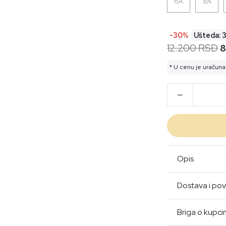
6A
8A
-30%
Ušteda: 
12.200 RSD
8
* U cenu je uračuna
Opis
Dostava i pov
Briga o kupc