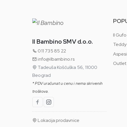
POP
Il Gufo
Il Bambino SMV d.o.o.
Teddy
011 735 85 22
Aspesi
info@ilbambino.rs
Outlet
Tadeuša Košćuška 56, 11000
Beograd
* PDV uračunat u cenu i nema skrivenih
troškova.
Lokacija prodavnice