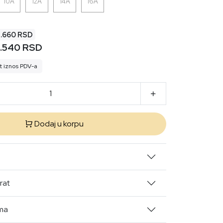
10A
12A
14A
16A
3.660 RSD
.540 RSD
t iznos PDV-a
Dodaj u korpu
rat
ima