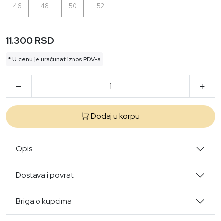
46
48
50
52
11.300 RSD
* U cenu je uračunat iznos PDV-a
Dodaj u korpu
Opis
Dostava i povrat
Briga o kupcima