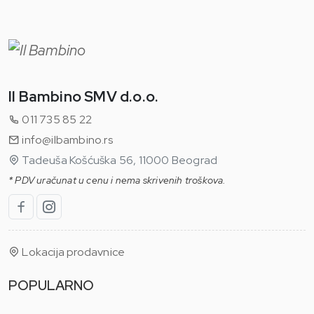
Il Bambino SMV d.o.o.
011 735 85 22
info@ilbambino.rs
Tadeuša Košćuška 56, 11000 Beograd
* PDV uračunat u cenu i nema skrivenih troškova.
Lokacija prodavnice
POPULARNO