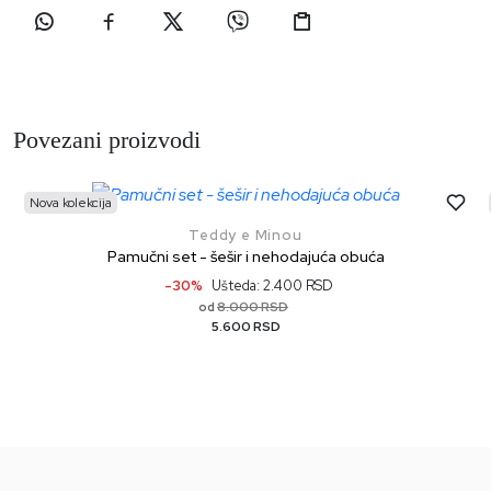
Povezani proizvodi
Nova kolekcija
Teddy e Minou
Pamučni set - šešir i nehodajuća obuća
-30%
Ušteda: 2.400 RSD
8.000 RSD
od
5.600 RSD