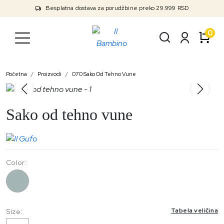
Besplatna dostava za porudžbine preko 29.999 RSD
0
Početna
Proizvodi
070 Sako Od Tehno Vune
Sako od tehno vune
Color:
070
Tabela veličina
Size: