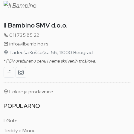
Il Bambino SMV d.o.o.
011 735 85 22
info@ilbambino.rs
Tadeuša Košćuška 56, 11000 Beograd
* PDV uračunat u cenu i nema skrivenih troškova.
Lokacija prodavnice
POPULARNO
Il Gufo
Teddy e Minou