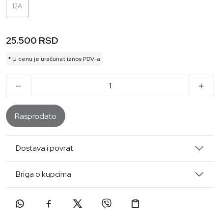
12A
25.500 RSD
* U cenu je uračunat iznos PDV-a
Rasprodato
Dostava i povrat
Briga o kupcima