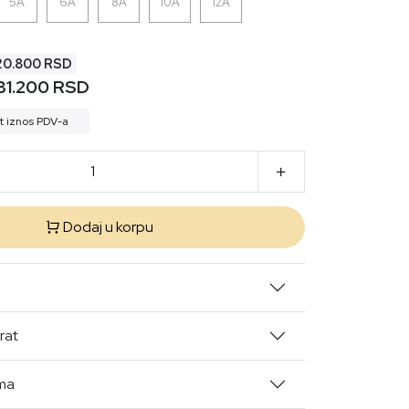
5A
6A
8A
10A
12A
 20.800 RSD
31.200 RSD
t iznos PDV-a
Dodaj u korpu
rat
ima