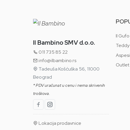
POP
Il Gufo
Il Bambino SMV d.o.o.
Teddy
011 735 85 22
Aspesi
info@ilbambino.rs
Outlet
Tadeuša Košćuška 56, 11000
Beograd
* PDV uračunat u cenu i nema skrivenih
troškova.
Lokacija prodavnice