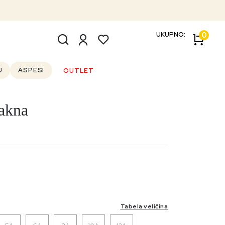
UKUPNO:
0
U
ASPESI
OUTLET
jakna
Outlet
Tabela veličina