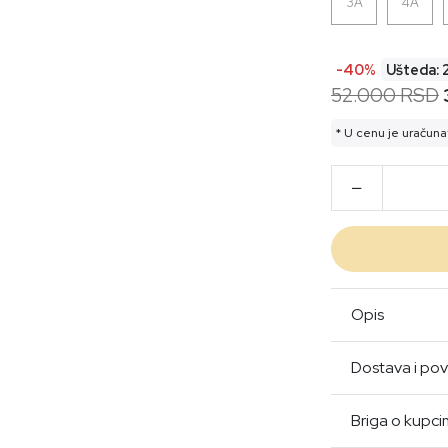
3A
4A
-40%
Ušteda:
52.000 RSD
* U cenu je uračuna
Opis
Dostava i pov
Briga o kupc