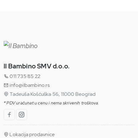
Il Bambino SMV d.o.o.
011 735 85 22
info@ilbambino.rs
Tadeuša Košćuška 56, 11000 Beograd
* PDV uračunat u cenu i nema skrivenih troškova.
Lokacija prodavnice