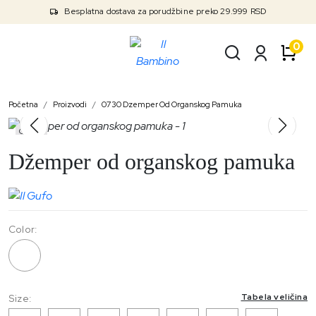
Besplatna dostava za porudžbine preko 29.999 RSD
0
Početna
Proizvodi
0730 Dzemper Od Organskog Pamuka
Outlet
Džemper od organskog pamuka
Color:
0730
Tabela veličina
Size: