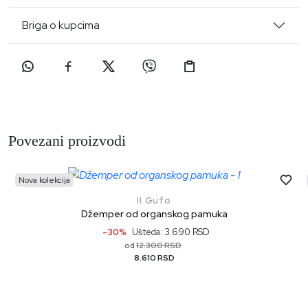
Briga o kupcima
Povezani proizvodi
Nova kolekcija
Il Gufo
Džemper od organskog pamuka
-30%
Ušteda: 3.690 RSD
12.300 RSD
od
8.610 RSD