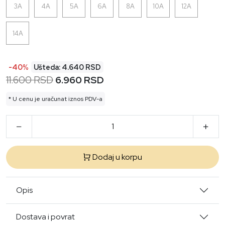
3A
4A
5A
6A
8A
10A
12A
14A
-40%
Ušteda: 4.640 RSD
11.600 RSD
6.960 RSD
* U cenu je uračunat iznos PDV-a
Dodaj u korpu
Opis
Dostava i povrat