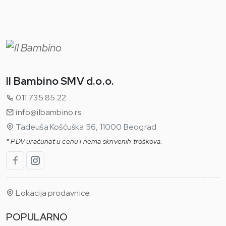
Il Bambino SMV d.o.o.
011 735 85 22
info@ilbambino.rs
Tadeuša Košćuška 56, 11000 Beograd
* PDV uračunat u cenu i nema skrivenih troškova.
Lokacija prodavnice
POPULARNO