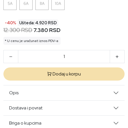
5A
6A
8A
10A
-40%
Ušteda: 4.920 RSD
12.300 RSD
7.380 RSD
* U cenu je uračunat iznos PDV-a
Dodaj u korpu
Opis
Dostava i povrat
Briga o kupcima