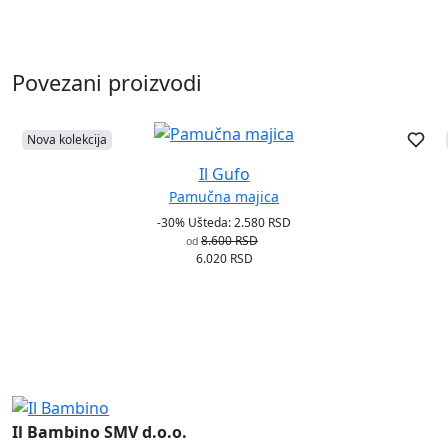
Povezani proizvodi
Nova kolekcija
Il Gufo
Pamučna majica
-30%
Ušteda: 2.580 RSD
8.600 RSD
od
6.020 RSD
Il Bambino SMV d.o.o.