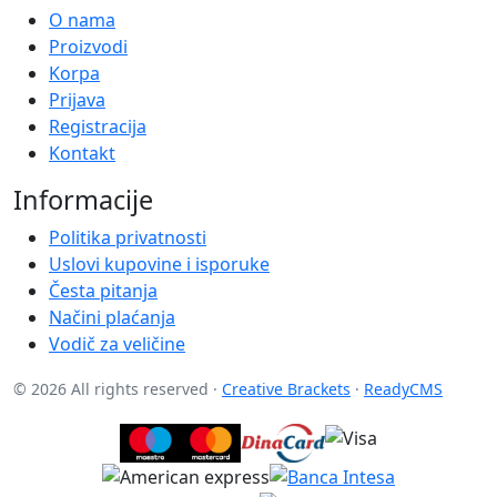
O nama
Proizvodi
Korpa
Prijava
Registracija
Kontakt
Informacije
Politika privatnosti
Uslovi kupovine i isporuke
Česta pitanja
Načini plaćanja
Vodič za veličine
© 2026 All rights reserved ·
Creative Brackets
·
ReadyCMS