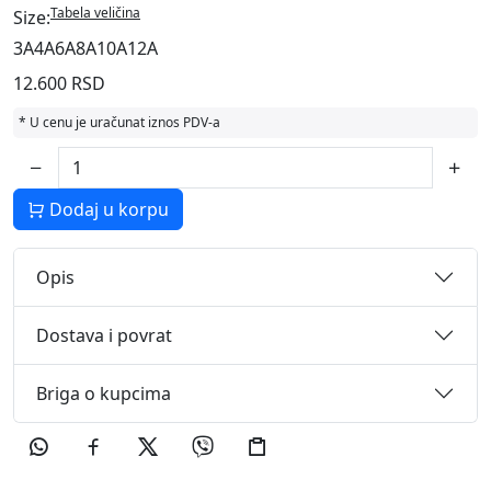
Tabela veličina
Size:
3A
4A
6A
8A
10A
12A
12.600 RSD
* U cenu je uračunat iznos PDV-a
Dodaj u korpu
Opis
Dostava i povrat
Briga o kupcima