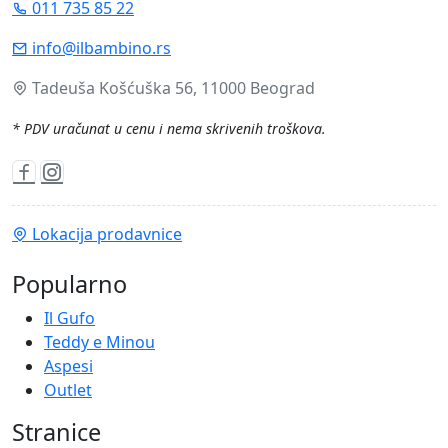
011 735 85 22
info@ilbambino.rs
Tadeuša Košćuška 56, 11000 Beograd
* PDV uračunat u cenu i nema skrivenih troškova.
Lokacija prodavnice
Popularno
Il Gufo
Teddy e Minou
Aspesi
Outlet
Stranice