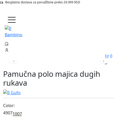
Besplatna dostava za porudžbine preko 29.999 RSD
Početna
Proizvodi
4907 Pamucna Polo Majica Dugih Rukava
0
Pamučna polo majica dugih
rukava
Color:
4907
1007