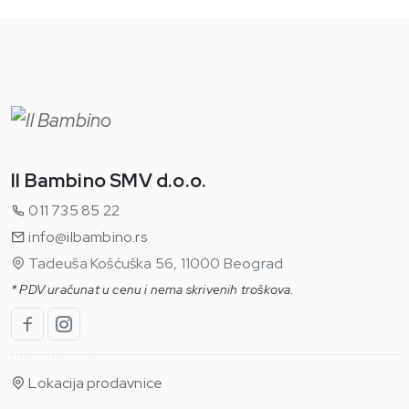
Il Bambino SMV d.o.o.
011 735 85 22
info@ilbambino.rs
Tadeuša Košćuška 56, 11000 Beograd
* PDV uračunat u cenu i nema skrivenih troškova.
Lokacija prodavnice