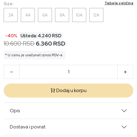
Tabela veličina
Size:
3A
4A
6A
8A
10A
12A
-40%
Ušteda: 4.240 RSD
10.600 RSD
6.360 RSD
* U cenu je uračunat iznos PDV-a
Dodaj u korpu
Opis
Dostava i povrat