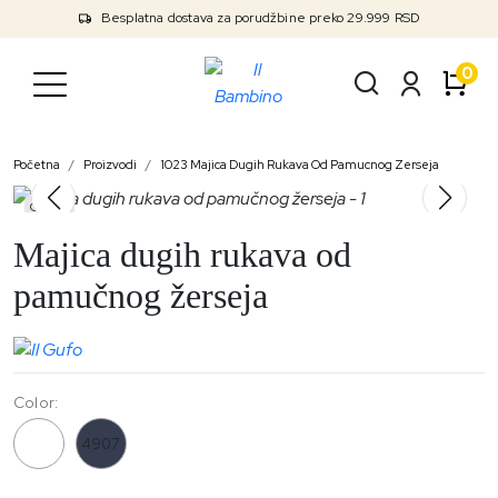
Besplatna dostava za porudžbine preko 29.999 RSD
0
Početna
Proizvodi
1023 Majica Dugih Rukava Od Pamucnog Zerseja
Outlet
Majica dugih rukava od
pamučnog žerseja
Color:
1023
4907