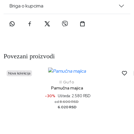
Briga o kupcima
Povezani proizvodi
Nova kolekcija
Il Gufo
Pamučna majica
-30%
Ušteda: 2.580 RSD
8.600 RSD
od
6.020 RSD