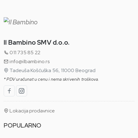
Il Bambino SMV d.o.o.
011 735 85 22
info@ilbambino.rs
Tadeuša Košćuška 56, 11000 Beograd
* PDV uračunat u cenu i nema skrivenih troškova.
Lokacija prodavnice
POPULARNO