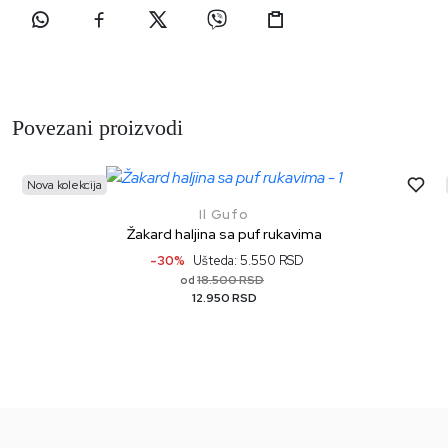
Povezani proizvodi
Nova kolekcija
Il Gufo
Žakard haljina sa puf rukavima
-30%
Ušteda: 5.550 RSD
18.500 RSD
od
12.950 RSD