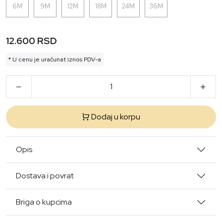
6M
9M
12M
18M
24M
36M
12.600 RSD
* U cenu je uračunat iznos PDV-a
Dodaj u korpu
Opis
Dostava i povrat
Briga o kupcima