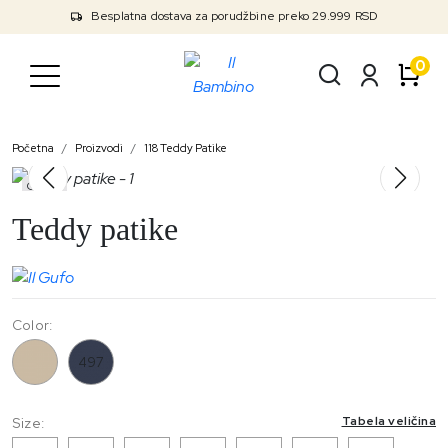
Besplatna dostava za porudžbine preko 29.999 RSD
0
Početna
Proizvodi
118 Teddy Patike
Outlet
Teddy patike
Color:
118
497
Tabela veličina
Size: