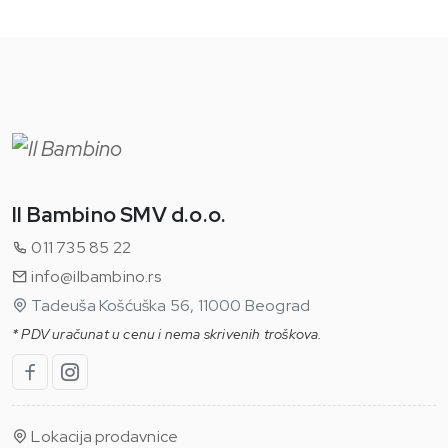
Il Bambino SMV d.o.o.
011 735 85 22
info@ilbambino.rs
Tadeuša Košćuška 56, 11000 Beograd
* PDV uračunat u cenu i nema skrivenih troškova.
Lokacija prodavnice