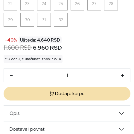
22
23
24
25
26
27
28
29
30
31
32
-40%
Ušteda: 4.640 RSD
11.600 RSD
6.960 RSD
* U cenu je uračunat iznos PDV-a
Dodaj u korpu
Opis
Dostava i povrat