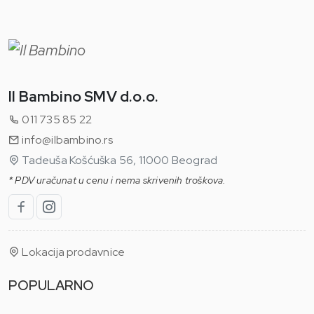
Il Bambino SMV d.o.o.
011 735 85 22
info@ilbambino.rs
Tadeuša Košćuška 56, 11000 Beograd
* PDV uračunat u cenu i nema skrivenih troškova.
Lokacija prodavnice
POPULARNO