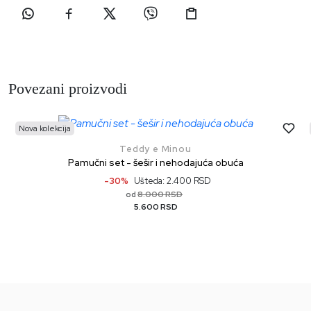
Povezani proizvodi
Nova kolekcija
Teddy e Minou
Pamučni set - šešir i nehodajuća obuća
-30%
Ušteda: 2.400 RSD
8.000 RSD
od
5.600 RSD