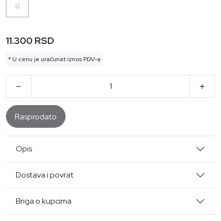
U
11.300 RSD
* U cenu je uračunat iznos PDV-a
Rasprodato
Opis
Dostava i povrat
Briga o kupcima