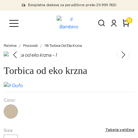
Besplatna dostava za porudžbine preko 29.999 RSD
0
Početna
Proizvodi
118 Torbica Od Eko Krzna
Torbica od eko krzna
Color:
118
Tabela veličina
Size: