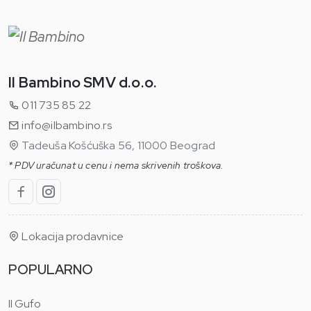
Il Bambino SMV d.o.o.
011 735 85 22
info@ilbambino.rs
Tadeuša Košćuška 56, 11000 Beograd
* PDV uračunat u cenu i nema skrivenih troškova.
Lokacija prodavnice
POPULARNO
Il Gufo