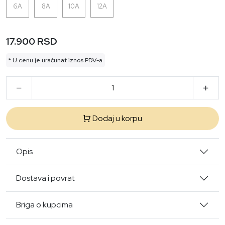
6A
8A
10A
12A
17.900 RSD
* U cenu je uračunat iznos PDV-a
Dodaj u korpu
Opis
Dostava i povrat
Briga o kupcima