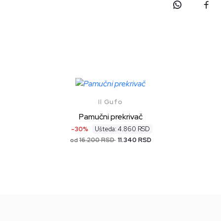
Il Gufo
Pamučni prekrivač
-30%
Ušteda: 4.860 RSD
16.200 RSD
11.340 RSD
od