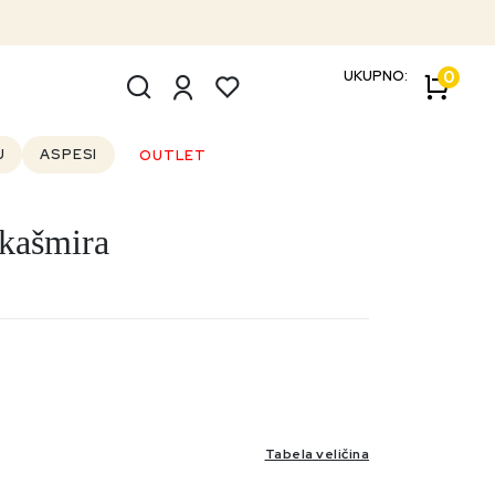
UKUPNO:
0
U
ASPESI
OUTLET
kašmira
Tabela veličina