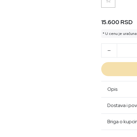
52
15.600 RSD
* U cenu je uračuna
Opis
Dostava i pov
Briga o kupc