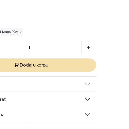
t iznos PDV-a
Dodaj u korpu
rat
ima