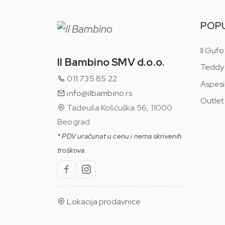
POP
Il Gufo
Il Bambino SMV d.o.o.
Teddy
011 735 85 22
Aspesi
info@ilbambino.rs
Outlet
Tadeuša Košćuška 56, 11000
Beograd
* PDV uračunat u cenu i nema skrivenih
troškova.
Lokacija prodavnice