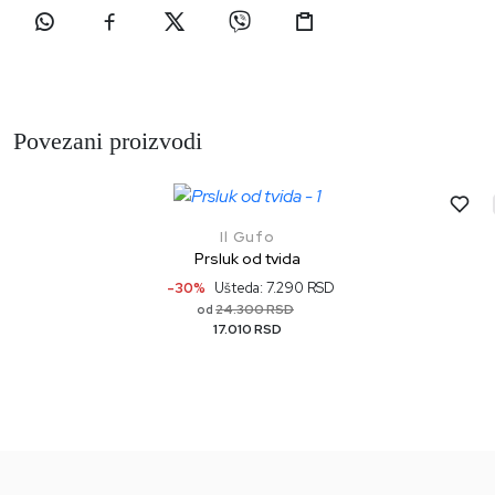
Povezani proizvodi
Il Gufo
Prsluk od tvida
-30%
Ušteda: 7.290 RSD
24.300 RSD
od
17.010 RSD