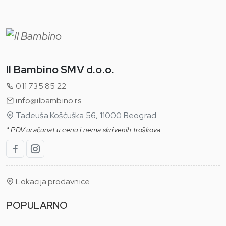
Il Bambino SMV d.o.o.
011 735 85 22
info@ilbambino.rs
Tadeuša Košćuška 56, 11000 Beograd
* PDV uračunat u cenu i nema skrivenih troškova.
Lokacija prodavnice
POPULARNO