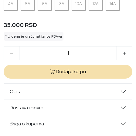
4A
5A
6A
8A
10A
12A
14A
35.000 RSD
* U cenu je uračunat iznos PDV-a
Dodaj u korpu
Opis
Dostava i povrat
Briga o kupcima